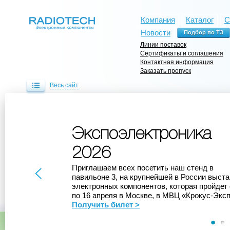
Компания
Каталог
С
Новости
Линии поставок
Сертификаты и соглашения
Контактная информация
Заказать пропуск
Весь сайт
Экспоэлектроника
Поставка стандартных корпусов
Разъемы
2026
DC-DC преобразователи
Высокочастотные коаксиальные
Разъемы повышенной прочности
поставки
Приглашаем всех посетить наш стенд в
CONNFLY
ATTEND
KLS
AMTEK
павильоне 3, на крупнейшей в России выста
MOLEX
Широкая линейка
Широкая линейка
Разъемы
Более 300 моделей
электронных компонентов, которая пройдет 
по 16 апреля в Москве, в МВЦ «Крокус-Эксп
Получить билет >