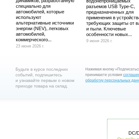
динамиков, разработанную
водонепроницаемых
специально для
разъемов USB Type-C,
автомобилей, которые
предназначенных для
используют
применения в устройств
альтернативные источники
требующих защиты от в
энергии (NEV), легковых
и пыли. Ключевые
автомобилей,
особенности новых...
коммерческого...
9 июня 2026 г.
23 июня 2026 г.
Будьте в курсе последних
Нажимая кнопку «Подписатьс
событий, подпишитесь
принимаете условия
соглаше
и узнавайте первым о новом
обработку персональных дан
приходе товара на склад.
DC/D