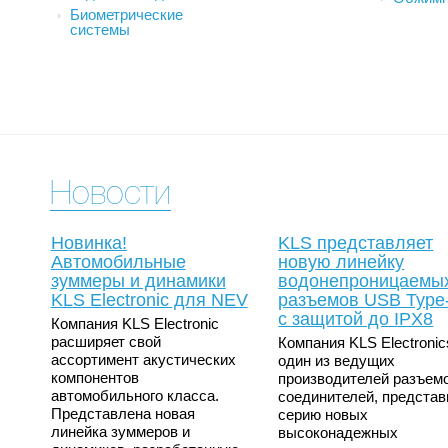
антивандальные
преобр
Биометрические
Ферритовые изделия,
системы
каркасы, скобы
Контро
светод
Микросхемы
Аккуму
Автоматические
выключатели,
Батаре
прерыватели
Солнеч
Датчики
Счетчики импульсов
Излучатели звука,
зуммеры, звонки и
Новости
пьезоизлучатели
Новинка!
KLS представляет
Автомобильные
новую линейку
зуммеры и динамики
водонепроницаемы
KLS Electronic для NEV
разъемов USB Type
с защитой до IPX8
Компания KLS Electronic
расширяет свой
Компания KLS Electronic
ассортимент акустических
один из ведущих
компонентов
производителей разъем
автомобильного класса.
соединителей, предста
Представлена новая
серию новых
линейка зуммеров и
высоконадежных