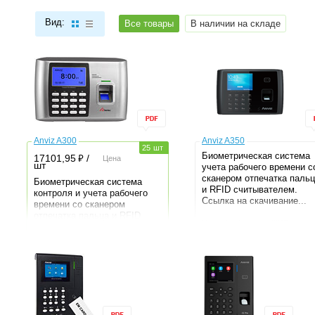
Вид:
Все товары
В наличии на складе
Anviz A300
Anviz A350
25
шт
Биометрическая система
⃏
17101,95
/
Цена
шт
учета рабочего времени с
сканером отпечатка паль
Биометрическая система
и RFID считывателем.
контроля и учета рабочего
Ссылка на скачивание...
времени со сканером
отпечатка пальца и RFID
Назначение
Учет
считывателем.
рабочего
времени
Ссылка...
Область
Для
применения
помещений
Назначение
Учет
рабочего
Поддержка PoE
Нет
времени
Идентификация
RFID,
Область
Для
Отпечаток,
применения
помещений
Пароль
Поддержка PoE
Нет
Пользователи
3000