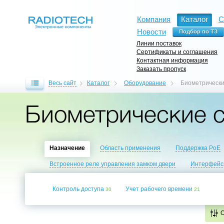
Компания
Каталог
С
Новости
Линии поставок
Сертификаты и соглашения
Контактная информация
Заказать пропуск
Весь сайт
Каталог
Оборудование
Биометрически
Биометрические 
Назначение
Область применения
Поддержка PoE
Встроенное реле управления замком двери
Интерфей
Контроль доступа
Учет рабочего времени
30
21