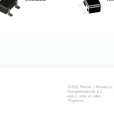
127015
,
Россия
,
г. Москва
ул.
Новодмитровская, д.2,
корп.2, этаж 14, офис
"Радиотех"