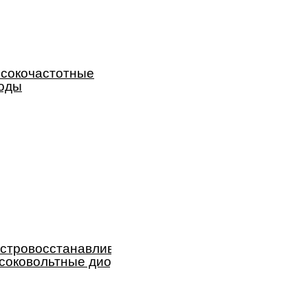
сокочастотные
оды
стровосстанавливающие
соковольтные диоды