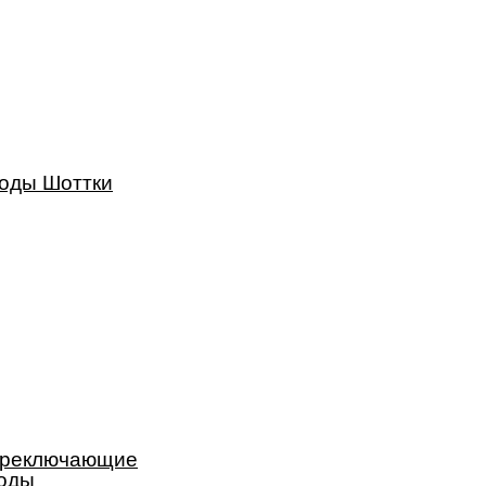
оды Шоттки
реключающие
оды