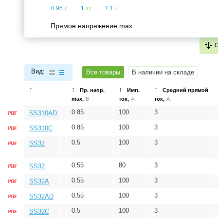
0.95
1
1.1
7
32
7
Прямое напряжение max
Вид:
Все товары
В наличии на складе
↑
↑
↑
↑
Пр. напр.
Имп.
Средний прямой
max,
В
ток,
A
ток,
A
0.85
100
3
SS310AD
0.85
100
3
SS310C
0.5
100
3
SS32
0.55
80
3
SS32
0.55
100
3
SS32A
0.55
100
3
SS32AD
0.5
100
3
SS32C