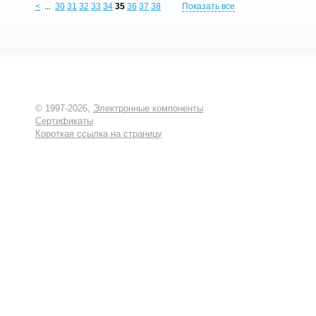
<
...
30
31
32
33
34
35
36
37
38
Показать все
© 1997-2026,
Электронные компоненты
Сертификаты
Короткая ссылка на страницу