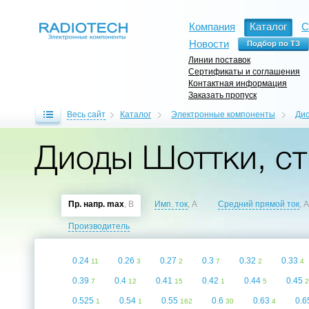
Компания
Каталог
С
Новости
Линии поставок
Сертификаты и соглашения
Контактная информация
Заказать пропуск
Весь сайт
Каталог
Электронные компоненты
Ди
Диоды Шоттки, ст
Пр. напр. max
, В
Имп. ток
, A
Средний прямой ток
, A
Производитель
0.24
0.26
0.27
0.3
0.32
0.33
11
3
2
7
2
4
0.39
0.4
0.41
0.42
0.44
0.45
7
12
15
1
5
2
0.525
0.54
0.55
0.6
0.63
0.
1
1
162
30
4