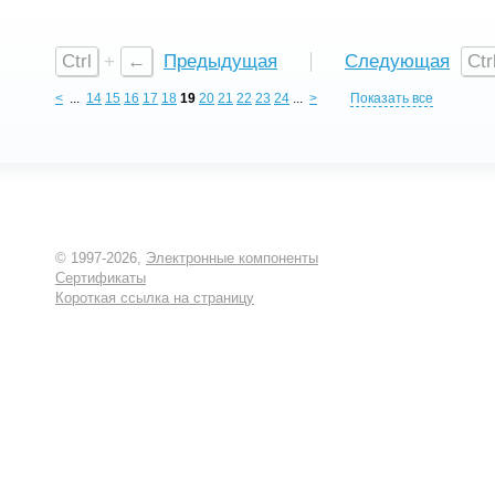
Ctrl
+
←
Предыдущая
Следующая
Ctr
<
...
14
15
16
17
18
19
20
21
22
23
24
...
>
Показать все
© 1997-2026,
Электронные компоненты
Сертификаты
Короткая ссылка на страницу