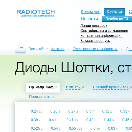
Компания
Каталог
С
Новости
Линии поставок
Сертификаты и соглашения
Контактная информация
Заказать пропуск
Весь сайт
Каталог
Электронные компоненты
Ди
Диоды Шоттки, ст
Пр. напр. max
, В
Имп. ток
, A
Средний прямой ток
, A
Производитель
0.24
0.26
0.27
0.3
0.32
0.33
11
3
2
7
2
4
0.39
0.4
0.41
0.42
0.44
0.45
7
12
15
1
5
2
0.525
0.54
0.55
0.6
0.63
0.
1
1
162
30
4