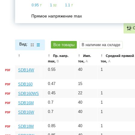
0.95
1
1.1
7
32
7
Прямое напряжение max
Вид:
Все товары
В наличии на складе
↑
↑
↑
↑
Пр. напр.
Имп.
Средний прямой
max,
В
ток,
A
ток,
A
0.55
40
1
SDB14W
0.47
15
SDB160
0.45
22
1
SDB160WS
0.7
40
1
SDB16M
0.7
40
1
SDB16W
0.85
40
1
SDB18M