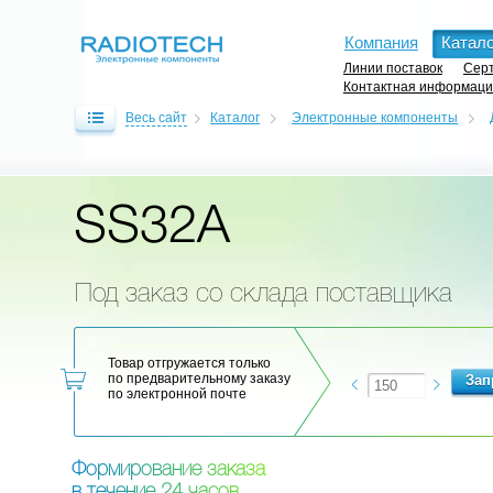
Компания
Катало
Линии поставок
Серт
Контактная информац
Весь сайт
Каталог
Электронные компоненты
SS32A
Под заказ со склада поставщика
Товар отгружается только
по предварительному заказу
по электронной почте
Ф
о
р
м
и
р
о
в
а
н
и
е
з
а
к
а
з
а
в
т
е
ч
е
н
и
е
2
4
ч
а
с
о
в