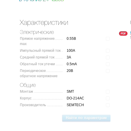
Характеристики
Электрические
Прямое напряжение
0.55В
max
Импульсный прямой ток
100A
Средний прямой ток
3A
Обратный ток утечки
0.5mA
Периодическое
20В
обратное напряжение
Общие
Монтаж
SMT
Корпус
DO-214AC
Производитель
SEMTECH