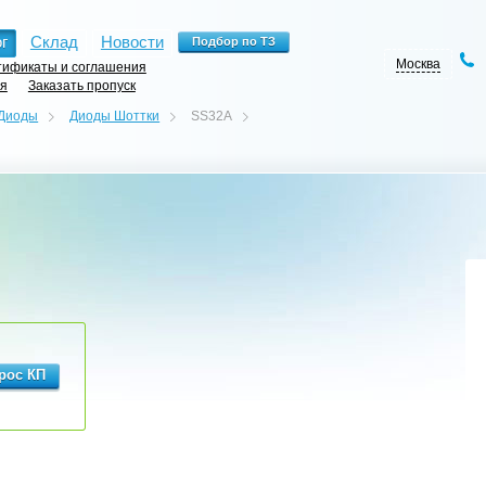
г
Склад
Новости
Москва
ификаты и соглашения
ия
Заказать пропуск
Диоды
Диоды Шоттки
SS32A