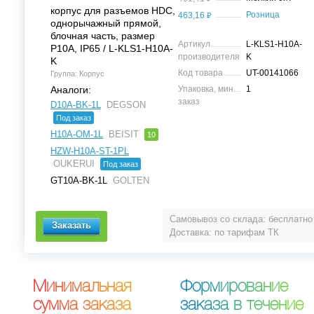
корпус для разъемов HDC,
⃏
Розница
463,16
однорычажный прямой,
блочная часть, размер
Артикул
L-KLS1-H10A-
Р10A, IP65 / L-KLS1-H10A-
производителя
K
K
Код товара
UT-00141066
Группа: Корпус
Аналоги:
Упаковка, мин.
1
заказ
D10A-BK-1L
DEGSON
Под заказ
H10A-OM-1L
BEISIT
10
HZW-H10A-ST-1PL
OUKERUI
Под заказ
GT10A-BK-1L
GOLTEN
Самовывоз со склада: бесплатно
Доставка: по тарифам ТК
М
и
н
и
м
а
л
ь
н
а
я
Ф
о
р
м
и
р
о
в
а
н
и
е
с
у
м
м
а
з
а
к
а
з
а
з
а
к
а
з
а
в
т
е
ч
е
н
и
е