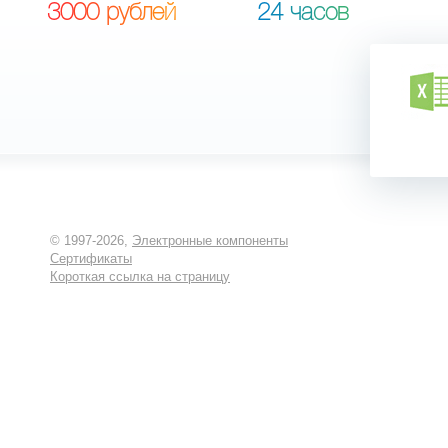
3
0
0
0
р
у
б
л
е
й
2
4
ч
а
с
о
в
© 1997-2026,
Электронные компоненты
Сертификаты
Короткая ссылка на страницу