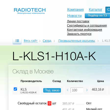
Компания
Каталог
С
Новости
Линии поставок
Сертификаты и соглашения
Контактная информация
Заказать пропуск
Весь сайт
Склад
Промышленные разъемы
L-KL
L-KLS1-H10A-K
Склад в Москве
Производитель
Склад
Количество
Цена
⃏
KLS
463,16
Под заказ
L-KLS1-H10A-K
Свободный остаток
0
шт
⃏
Опт
385,97
⃏
Мелкий опт
401,41