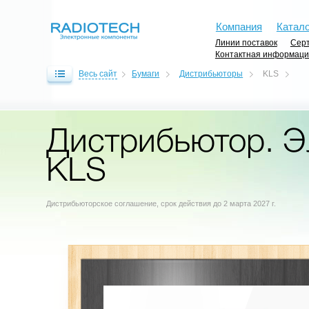
Компания
Катало
Линии поставок
Серт
Контактная информац
Весь сайт
Бумаги
Дистрибьюторы
KLS
Дистрибьютор. Э
KLS
Дистрибьюторское соглашение, срок действия до 2 марта 2027 г.