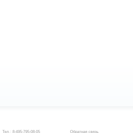
ия для печати
Версия дл
Тел.:
8-495-795-08-05
Обратная связь