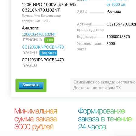
1206-NPO-1000V- 47pF 5%
от 3000 шт
C3216N470J102NT
⃏
Розница
2,83
Группа: Чип Конденсатор
Корпус: CAP 1206
Артикул
C3216N470J102
Аналоги:
производителя
1206CG470J102NT
Код товара
10080018875
FENGHUA
6000
Упаковка, мин.
3000
CC1206JKNPOCBN470
заказ
YAGEO
Под заказ
CC1206JRNPOCBN470
YAGEO
Самовывоз со склада: бесплатно
Доставка: по тарифам ТК
М
и
н
и
м
а
л
ь
н
а
я
Ф
о
р
м
и
р
о
в
а
н
и
е
с
у
м
м
а
з
а
к
а
з
а
з
а
к
а
з
а
в
т
е
ч
е
н
и
е
3
0
0
0
р
у
б
л
е
й
2
4
ч
а
с
о
в