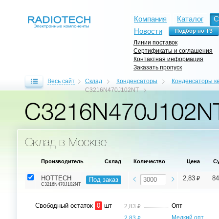
Компания
Каталог
С
Новости
Линии поставок
Сертификаты и соглашения
Контактная информация
Заказать пропуск
Весь сайт
Склад
Конденсаторы
Конденсаторы к
C3216N470J102NT
C3216N470J102N
Склад в Москве
Производитель
Склад
Количество
Цена
С
⃏
HOTTECH
2,83
84
Под заказ
C3216N470J102NT
Свободный остаток
0
шт
⃏
Опт
2,83
⃏
Мелкий опт,
2,83