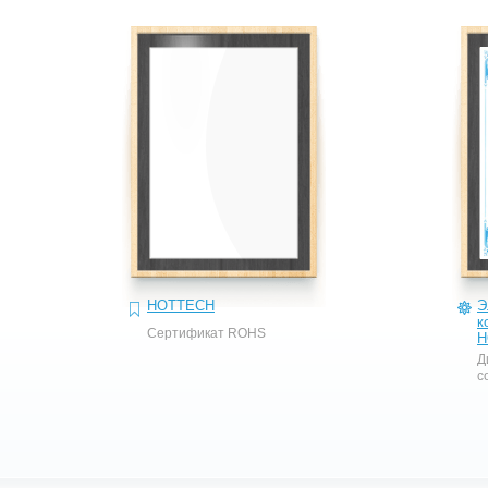
HOTTECH
Э
к
Сертификат ROHS
H
Д
с