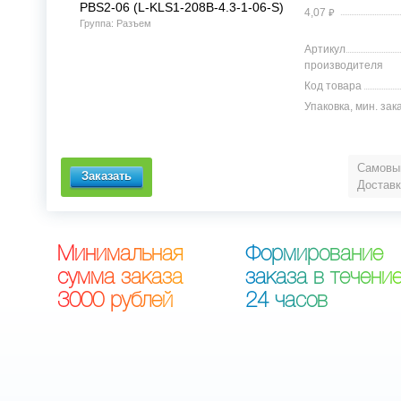
PBS2-06 (L-KLS1-208B-4.3-1-06-S)
⃏
4,07
Группа: Разъем
Артикул
производителя
Код товара
Упаковка, мин. зак
Самовыв
Доставк
М
и
н
и
м
а
л
ь
н
а
я
Ф
о
р
м
и
р
о
в
а
н
и
е
с
у
м
м
а
з
а
к
а
з
а
з
а
к
а
з
а
в
т
е
ч
е
н
и
3
0
0
0
р
у
б
л
е
й
2
4
ч
а
с
о
в