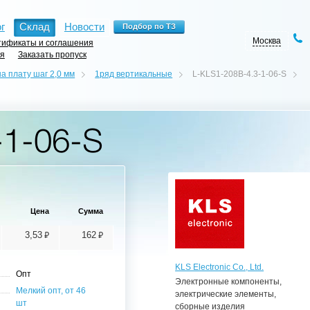
г
Склад
Новости
Москва
ификаты и соглашения
ия
Заказать пропуск
а плату шаг 2,0 мм
1ряд вертикальные
L-KLS1-208B-4.3-1-06-S
-1-06-S
Цена
Сумма
⃏
⃏
3,53
162
KLS Electronic Co., Ltd.
Опт
Электронные компоненты,
Мелкий опт, от 46
электрические элементы,
шт
сборные изделия