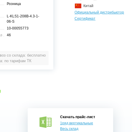
Розница
Китай
Официальный дистрибьютор
L-KLS1-208B-4.3-1-
Сертификат
06-S
10-00055773
аз
46
оз со склада: бесплатно
а: по тарифам ТК
е
Скачать прайс-лист
1ряд вертикальные
Весь склад