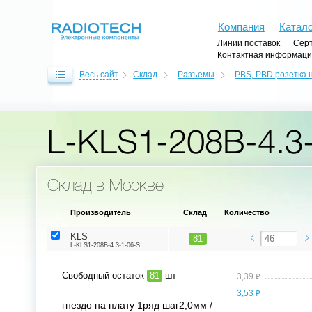
Компания
Катало
Линии поставок
Серт
Контактная информац
Весь сайт
Склад
Разъемы
PBS, PBD розетка н
L-KLS1-208B-4.3
Склад в Москве
Производитель
Склад
Количество
KLS
81
L-KLS1-208B-4.3-1-06-S
Свободный остаток
81
шт
⃏
3,39
⃏
3,53
гнездо на плату 1ряд шаг2,0мм /