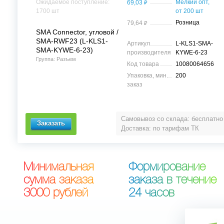
⃏
Ожидаемое поступление:
Мелкий опт,
69,03
1700 шт
от 200 шт
⃏
Розница
79,64
SMA Connector, угловой /
SMA-RWF23 (L-KLS1-
Артикул
L-KLS1-SMA-
SMA-KYWE-6-23)
производителя
KYWE-6-23
Группа: Разъем
Код товара
10080064656
Упаковка, мин.
200
заказ
Самовывоз со склада: бесплатно
Доставка: по тарифам ТК
М
и
н
и
м
а
л
ь
н
а
я
Ф
о
р
м
и
р
о
в
а
н
и
е
с
у
м
м
а
з
а
к
а
з
а
з
а
к
а
з
а
в
т
е
ч
е
н
и
е
3
0
0
0
р
у
б
л
е
й
2
4
ч
а
с
о
в