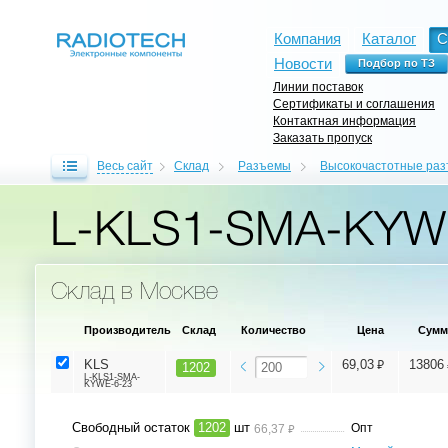
Компания
Каталог
С
Новости
Линии поставок
Сертификаты и соглашения
Контактная информация
Заказать пропуск
Весь сайт
Склад
Разъемы
Высокочастотные ра
L-KLS1-SMA-KYW
Склад в Москве
Производитель
Склад
Количество
Цена
Сумм
⃏
KLS
69,03
13806
1202
L-KLS1-SMA-
KYWE-6-23
Свободный остаток
1202
шт
⃏
Опт
66,37