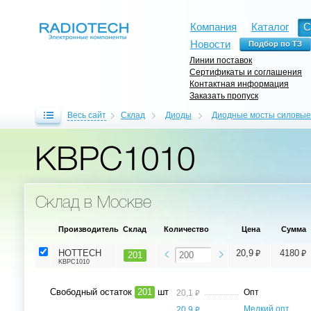
Компания
Каталог
С
Новости
Линии поставок
Сертификаты и соглашения
Контактная информация
Заказать пропуск
Весь сайт
Склад
Диоды
Диодные мосты силовые
KBPC1010
Склад в Москве
Производитель
Склад
Количество
Цена
Сумма
⃏
⃏
HOTTECH
20,9
4180
201
KBPC1010
Свободный остаток
201
шт
⃏
Опт
20,1
⃏
Мелкий опт,
20,9