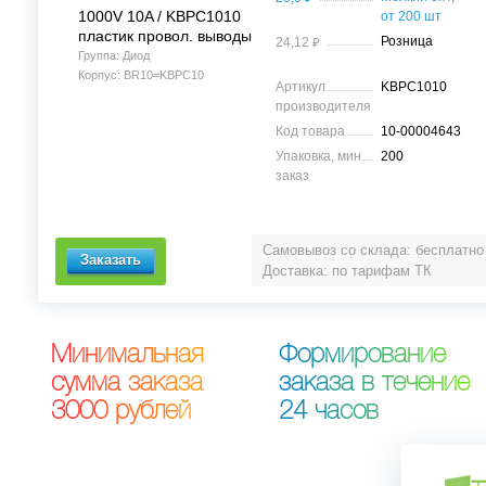
1000V 10A / KBPC1010
от 200 шт
пластик провол. выводы
⃏
Розница
24,12
Группа: Диод
Корпус: BR10=KBPC10
Артикул
KBPC1010
производителя
Код товара
10-00004643
Упаковка, мин.
200
заказ
Самовывоз со склада: бесплатно
Доставка: по тарифам ТК
М
и
н
и
м
а
л
ь
н
а
я
Ф
о
р
м
и
р
о
в
а
н
и
е
с
у
м
м
а
з
а
к
а
з
а
з
а
к
а
з
а
в
т
е
ч
е
н
и
е
3
0
0
0
р
у
б
л
е
й
2
4
ч
а
с
о
в