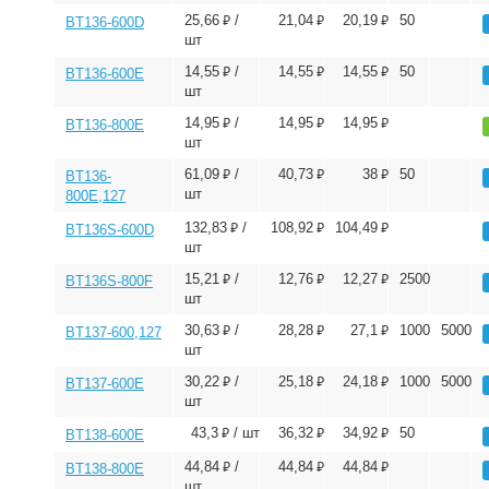
⃏
⃏
⃏
25,66
/
21,04
20,19
50
BT136-600D
шт
⃏
⃏
⃏
14,55
/
14,55
14,55
50
BT136-600E
шт
⃏
⃏
⃏
14,95
/
14,95
14,95
BT136-800E
шт
⃏
⃏
⃏
61,09
/
40,73
38
50
BT136-
шт
800E,127
⃏
⃏
⃏
132,83
/
108,92
104,49
BT136S-600D
шт
⃏
⃏
⃏
15,21
/
12,76
12,27
2500
BT136S-800F
шт
⃏
⃏
⃏
30,63
/
28,28
27,1
1000
5000
BT137-600,127
шт
⃏
⃏
⃏
30,22
/
25,18
24,18
1000
5000
BT137-600E
шт
⃏
⃏
⃏
43,3
/ шт
36,32
34,92
50
BT138-600E
⃏
⃏
⃏
44,84
/
44,84
44,84
BT138-800E
шт