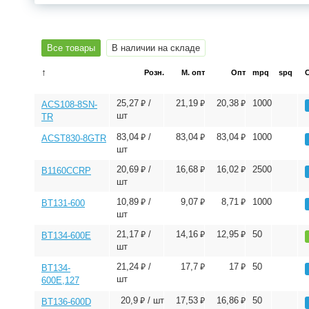
Все товары
В наличии на складе
↑
Розн.
М. опт
Опт
mpq
spq
⃏
⃏
⃏
25,27
/
21,19
20,38
1000
ACS108-8SN-
шт
TR
⃏
⃏
⃏
83,04
/
83,04
83,04
1000
ACST830-8GTR
шт
⃏
⃏
⃏
20,69
/
16,68
16,02
2500
B1160CCRP
шт
⃏
⃏
⃏
10,89
/
9,07
8,71
1000
BT131-600
шт
⃏
⃏
⃏
21,17
/
14,16
12,95
50
BT134-600E
шт
⃏
⃏
⃏
21,24
/
17,7
17
50
BT134-
шт
600E,127
⃏
⃏
⃏
20,9
/ шт
17,53
16,86
50
BT136-600D