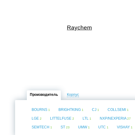
Raychem
Производитель
Корпус
BOURNS
BRIGHTKING
CJ
COLLSEMI
1
1
1
1
LGE
LITTELFUSE
LTL
NXP/NEXPERIA
2
2
1
27
SEMTECH
ST
UMW
UTC
VISHAY
1
23
1
1
1