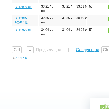
⃏
⃏
⃏
33,21
/
33,21
33,21
50
BT138-800E
шт
⃏
⃏
⃏
39,86
/
39,86
39,86
BT138B-
шт
600E.118
⃏
⃏
⃏
34,04
/
34,04
34,04
50
BT139-600E
шт
Ctrl
+
←
Предыдущая
Следующая
Ctr
1
2
3
4
5
6