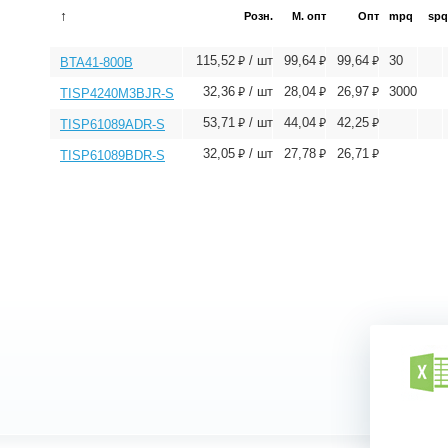
↑
Розн.
М. опт
Опт
mpq
spq
⃏
⃏
⃏
115,52
/ шт
99,64
99,64
30
BTA41-800B
⃏
⃏
⃏
32,36
/ шт
28,04
26,97
3000
TISP4240M3BJR-S
⃏
⃏
⃏
53,71
/ шт
44,04
42,25
TISP61089ADR-S
⃏
⃏
⃏
32,05
/ шт
27,78
26,71
TISP61089BDR-S