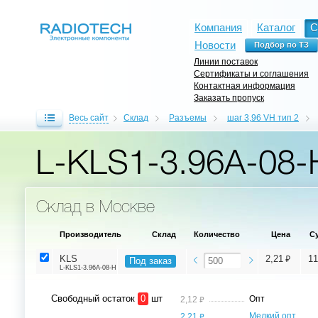
Компания
Каталог
С
Новости
Линии поставок
Сертификаты и соглашения
Контактная информация
Заказать пропуск
Весь сайт
Склад
Разъемы
шаг 3,96 VH тип 2
L-KLS1-3.96A-08-
Склад в Москве
Производитель
Склад
Количество
Цена
С
⃏
KLS
2,21
11
Под заказ
L-KLS1-3.96A-08-H
Свободный остаток
0
шт
⃏
Опт
2,12
⃏
Мелкий опт,
2,21