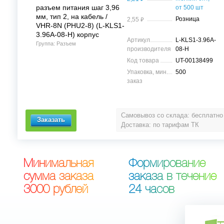
разъем питания шаг 3,96
от 500 шт
мм, тип 2, на кабель /
⃏
Розница
2,55
VHR-8N (PHU2-8) (L-KLS1-
3.96A-08-H) корпус
Артикул
L-KLS1-3.96A-
Группа: Разъем
производителя
08-H
Код товара
UT-00138499
Упаковка, мин.
500
заказ
Самовывоз со склада: бесплатно
Доставка: по тарифам ТК
М
и
н
и
м
а
л
ь
н
а
я
Ф
о
р
м
и
р
о
в
а
н
и
е
с
у
м
м
а
з
а
к
а
з
а
з
а
к
а
з
а
в
т
е
ч
е
н
и
е
3
0
0
0
р
у
б
л
е
й
2
4
ч
а
с
о
в