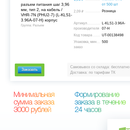
разъем питания шаг 3,96
от 500 шт
мм, тип 2, на кабель /
⃏
Розница
2,09
VHR-7N (PHU2-7) (L-KLS1-
3.96A-07-H) корпус
Артикул
L-KLS1-3.96A-
Группа: Разъем
производителя
07-H
Код товара
UT-00138498
Упаковка, мин.
500
заказ
Самовывоз со склада: бесплатно
Доставка: по тарифам ТК
М
и
н
и
м
а
л
ь
н
а
я
Ф
о
р
м
и
р
о
в
а
н
и
е
с
у
м
м
а
з
а
к
а
з
а
з
а
к
а
з
а
в
т
е
ч
е
н
и
е
3
0
0
0
р
у
б
л
е
й
2
4
ч
а
с
о
в