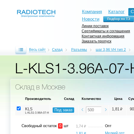
Компания
Каталог
С
Новости
Линии поставок
Сертификаты и соглашения
Контактная информация
Заказать пропуск
Весь сайт
Склад
Разъемы
шаг 3,96 VH тип 2
L-KLS1-3.96A-07-
Склад в Москве
Производитель
Склад
Количество
Цена
Су
⃏
KLS
1,81
90
Под заказ
L-KLS1-3.96A-07-H
Свободный остаток
0
шт
⃏
Опт
1,74
⃏
Мелкий опт,
1,81