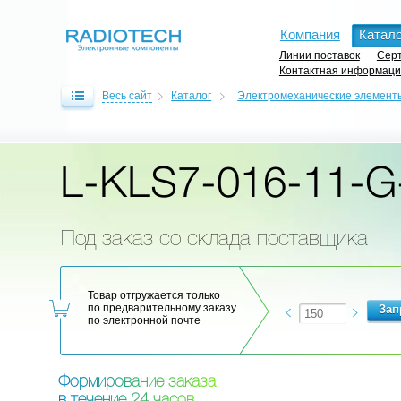
Компания
Катало
Линии поставок
Серт
Контактная информац
Весь сайт
Каталог
Электромеханические элемент
L-KLS7-016-11-G
Под заказ со склада поставщика
Товар отгружается только
по предварительному заказу
по электронной почте
Ф
о
р
м
и
р
о
в
а
н
и
е
з
а
к
а
з
а
в
т
е
ч
е
н
и
е
2
4
ч
а
с
о
в