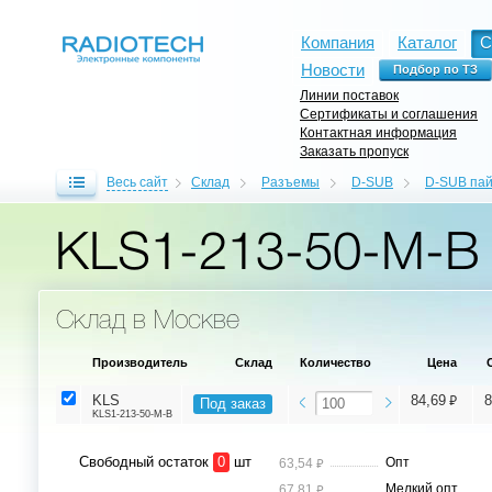
Компания
Каталог
С
Новости
Линии поставок
Сертификаты и соглашения
Контактная информация
Заказать пропуск
Весь сайт
Склад
Разъемы
D-SUB
D-SUB пай
KLS1-213-50-M-B
Склад в Москве
Производитель
Склад
Количество
Цена
⃏
KLS
84,69
8
Под заказ
KLS1-213-50-M-B
Свободный остаток
0
шт
⃏
Опт
63,54
⃏
Мелкий опт
67,81