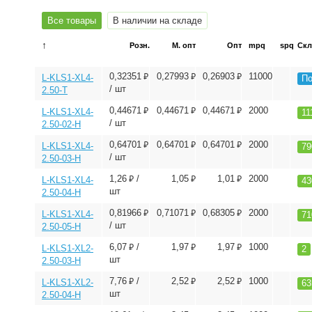
Все товары
В наличии на складе
↑
Розн.
М. опт
Опт
mpq
spq
Скл
⃏
⃏
⃏
0,32351
0,27993
0,26903
11000
L-KLS1-XL4-
По
/ шт
2.50-T
⃏
⃏
⃏
0,44671
0,44671
0,44671
2000
L-KLS1-XL4-
11
/ шт
2.50-02-H
⃏
⃏
⃏
0,64701
0,64701
0,64701
2000
L-KLS1-XL4-
79
/ шт
2.50-03-H
⃏
⃏
⃏
1,26
/
1,05
1,01
2000
L-KLS1-XL4-
43
шт
2.50-04-H
⃏
⃏
⃏
0,81966
0,71071
0,68305
2000
L-KLS1-XL4-
71
/ шт
2.50-05-H
⃏
⃏
⃏
6,07
/
1,97
1,97
1000
L-KLS1-XL2-
2
шт
2.50-03-H
⃏
⃏
⃏
7,76
/
2,52
2,52
1000
L-KLS1-XL2-
63
шт
2.50-04-H