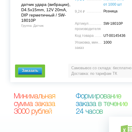
датчик удара (вибрации),
от 1000 шт
D4.5x15mm, 12V 20mA,
⃏
Розница
9,24
DIP герметичный / SW-
18010P
Артикул
SW-18010P
Группа: Датчик
производителя
Код товара
UT-00145436
Упаковка, мин.
1000
заказ
Самовывоз со склада: бесплатно
Доставка: по тарифам ТК
М
и
н
и
м
а
л
ь
н
а
я
Ф
о
р
м
и
р
о
в
а
н
и
е
с
у
м
м
а
з
а
к
а
з
а
з
а
к
а
з
а
в
т
е
ч
е
н
и
е
3
0
0
0
р
у
б
л
е
й
2
4
ч
а
с
о
в