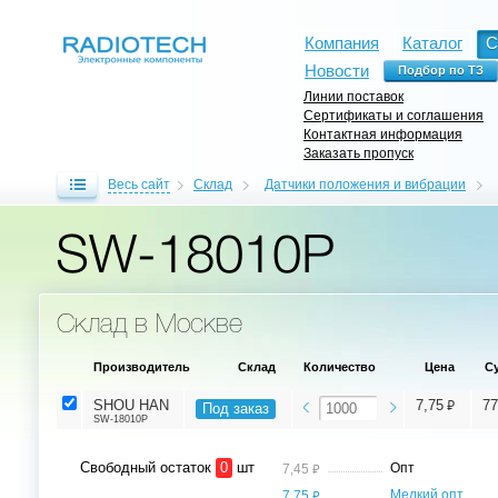
Компания
Каталог
С
Новости
Линии поставок
Сертификаты и соглашения
Контактная информация
Заказать пропуск
Весь сайт
Склад
Датчики положения и вибрации
SW-18010P
Склад в Москве
Производитель
Склад
Количество
Цена
С
⃏
SHOU HAN
7,75
77
Под заказ
SW-18010P
Свободный остаток
0
шт
⃏
Опт
7,45
⃏
Мелкий опт,
7,75