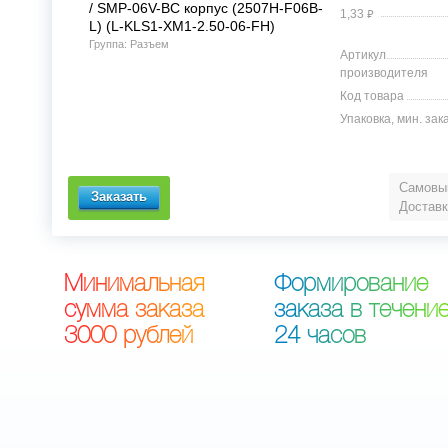
/ SMP-06V-BC корпус (2507H-F06B-
⃏
1,33
L) (L-KLS1-XM1-2.50-06-FH)
Группа: Разъем
Артикул
производителя
Код товара
Упаковка, мин. зак
Самовыв
Доставк
М
и
н
и
м
а
л
ь
н
а
я
Ф
о
р
м
и
р
о
в
а
н
и
е
с
у
м
м
а
з
а
к
а
з
а
з
а
к
а
з
а
в
т
е
ч
е
н
и
3
0
0
0
р
у
б
л
е
й
2
4
ч
а
с
о
в