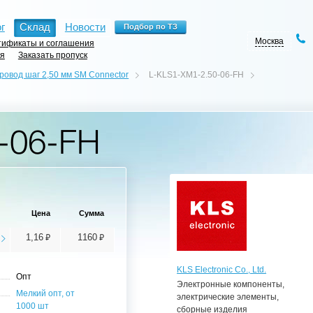
г
Склад
Новости
Москва
ификаты и соглашения
ия
Заказать пропуск
ровод шаг 2,50 мм SM Connector
L-KLS1-XM1-2.50-06-FH
-06-FH
Цена
Сумма
⃏
⃏
1,16
1160
KLS Electronic Co., Ltd.
Опт
Электронные компоненты,
Мелкий опт, от
электрические элементы,
1000 шт
сборные изделия