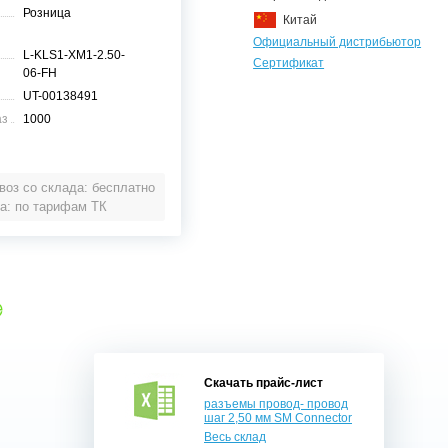
Розница
Китай
Официальный дистрибьютор
L-KLS1-XM1-2.50-
Сертификат
06-FH
UT-00138491
аз
1000
оз со склада: бесплатно
а: по тарифам ТК
е
Скачать прайс-лист
разъемы провод- провод
шаг 2,50 мм SM Connector
Весь склад