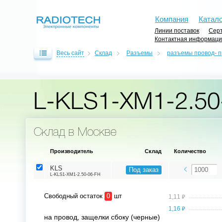
Компания
Катало
Линии поставок
Серт
Контактная информац
Весь сайт
Склад
Разъемы
разъемы провод- п
L-KLS1-XM1-2.50
Склад в Москве
Производитель
Склад
Количество
KLS
Под заказ
L-KLS1-XM1-2.50-06-FH
Свободный остаток
0
шт
⃏
1,11
⃏
1,16
на провод, защелки сбоку (черные)