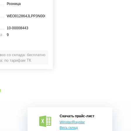
Розница
WEO012864JLPP3N00000
10-00008443
аз
9
оз со склада: бесплатно
а: по тарифам ТК
е
Скачать прайс-лист
Winstar/Raystar
Весь склад