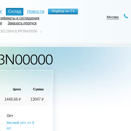
г
Склад
Новости
Москва
ификаты и соглашения
ия
Заказать пропуск
O012864JLPP3N00000
3N00000
Цена
Сумма
⃏
⃏
1449,66
13047
Опт
Мелкий опт, от 9
шт