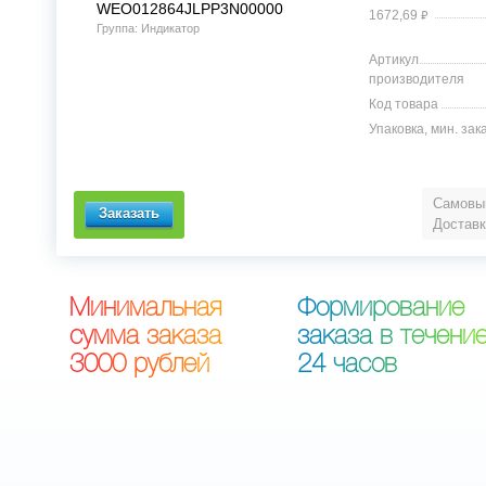
WEO012864JLPP3N00000
⃏
1672,69
Группа: Индикатор
Артикул
производителя
Код товара
Упаковка, мин. зак
Самовыв
Доставк
М
и
н
и
м
а
л
ь
н
а
я
Ф
о
р
м
и
р
о
в
а
н
и
е
с
у
м
м
а
з
а
к
а
з
а
з
а
к
а
з
а
в
т
е
ч
е
н
и
3
0
0
0
р
у
б
л
е
й
2
4
ч
а
с
о
в