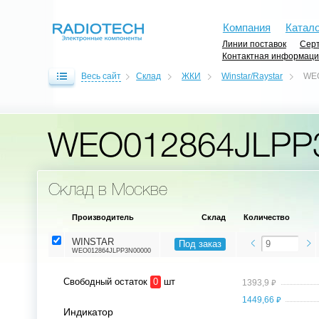
Компания
Катало
Линии поставок
Серт
Контактная информац
Весь сайт
Склад
ЖКИ
Winstar/Raystar
WE
WEO012864JLPP
Склад в Москве
Производитель
Склад
Количество
WINSTAR
Под заказ
WEO012864JLPP3N00000
Свободный остаток
0
шт
⃏
1393,9
⃏
1449,66
Индикатор