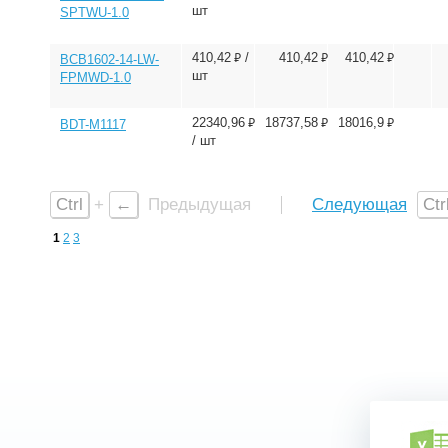
шт
SPTWU-1.0
⃏
⃏
⃏
410,42
/
410,42
410,42
BCB1602-14-LW-
шт
FPMWD-1.0
⃏
⃏
⃏
22340,96
18737,58
18016,9
BDT-M1117
/ шт
Ctrl
+
←
Предыдущая
Следующая
Ctr
1
2
3