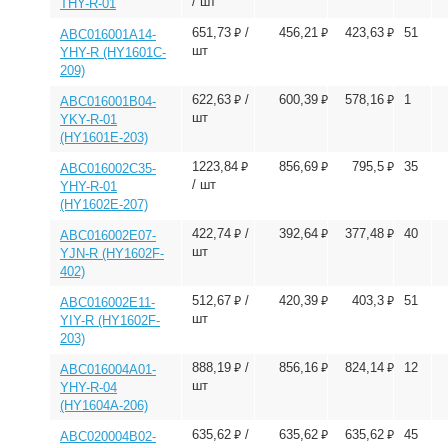
/ шт
THY-R-01
⃏
⃏
⃏
651,73
/
456,21
423,63
51
ABC016001A14-
шт
YHY-R (HY1601C-
209)
⃏
⃏
⃏
622,63
/
600,39
578,16
1
ABC016001B04-
шт
YKY-R-01
(HY1601E-203)
⃏
⃏
⃏
1223,84
856,69
795,5
35
ABC016002C35-
/ шт
YHY-R-01
(HY1602E-207)
⃏
⃏
⃏
422,74
/
392,64
377,48
40
ABC016002E07-
шт
YJN-R (HY1602F-
402)
⃏
⃏
⃏
512,67
/
420,39
403,3
51
ABC016002E11-
шт
YIY-R (HY1602F-
203)
⃏
⃏
⃏
888,19
/
856,16
824,14
12
ABC016004A01-
шт
YHY-R-04
(HY1604A-206)
⃏
⃏
⃏
635,62
/
635,62
635,62
45
ABC020004B02-