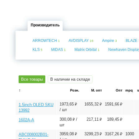
Производитель
ARROWTECH
AVDISPLAY
Ampire
BLAZE
1
16
3
KLS
MIDAS
Matrix Orbital
Newhaven Displ
5
1
1
Все товары
В наличии на складе
↑
Розн.
М. опт
Опт
mpq
⃏
⃏
⃏
1973,65
1655,32
1591,66
1.5inch OLED SKU
/ шт
13992
⃏
⃏
⃏
300,08
/
217,11
189,45
1602A-A
шт
⃏
⃏
⃏
3959,08
3299,23
3167,26
1000
ABC008002B01-