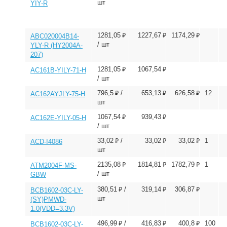
шт
YIY-R
⃏
⃏
⃏
1281,05
1227,67
1174,29
ABC020004B14-
/ шт
YLY-R (HY2004A-
207)
⃏
⃏
1281,05
1067,54
AC161B-YILY-71-H
/ шт
⃏
⃏
⃏
796,5
/
653,13
626,58
12
AC162AYJLY-75-H
шт
⃏
⃏
1067,54
939,43
AC162E-YILY-05-H
/ шт
⃏
⃏
⃏
33,02
/
33,02
33,02
1
ACD-I4086
шт
⃏
⃏
⃏
2135,08
1814,81
1782,79
1
ATM2004F-MS-
/ шт
GBW
⃏
⃏
⃏
380,51
/
319,14
306,87
BCB1602-03C-LY-
шт
(SY)PMWD-
1.0(VDD=3.3V)
⃏
⃏
⃏
496,99
/
416,83
400,8
100
BCB1602-03C-LY-