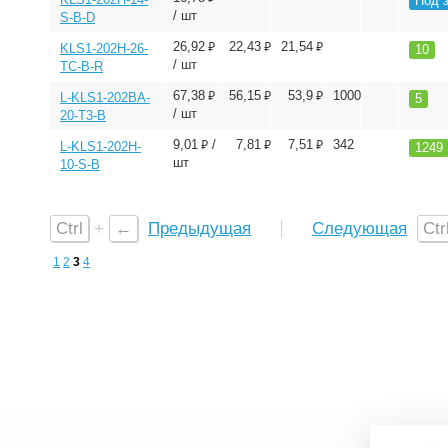
Под 
/ шт
S-B-D
⃏
⃏
⃏
26,92
22,43
21,54
KLS1-202H-26-
10
/ шт
TC-B-R
⃏
⃏
⃏
67,38
56,15
53,9
1000
L-KLS1-202BA-
5
/ шт
20-T3-B
⃏
⃏
⃏
9,01
/
7,81
7,51
342
L-KLS1-202H-
1249
шт
10-S-B
Ctrl
+
←
Предыдущая
Следующая
Ctr
1
2
3
4