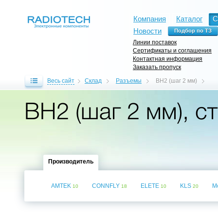
Компания
Каталог
С
Новости
Линии поставок
Сертификаты и соглашения
Контактная информация
Заказать пропуск
Весь сайт
Склад
Разъемы
BH2 (шаг 2 мм)
BH2 (шаг 2 мм), ст
Производитель
AMTEK
CONNFLY
ELETE
KLS
M
10
18
10
20