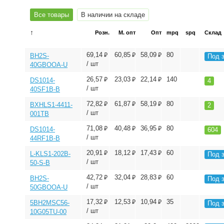
Все товары
В наличии на складе
↑
Розн.
М. опт
Опт
mpq
spq
Склад
⃏
⃏
⃏
69,14
60,85
58,09
80
BH2S-
Под 
/ шт
40GBOOA-U
⃏
⃏
⃏
26,57
23,03
22,14
140
DS1014-
4
/ шт
40SF1B-B
⃏
⃏
⃏
72,82
61,87
58,19
80
BXHLS1-4411-
2
/ шт
001TB
⃏
⃏
⃏
71,08
40,48
36,95
80
DS1014-
604
/ шт
44RF1B-B
⃏
⃏
⃏
20,91
18,12
17,43
60
L-KLS1-202B-
Под 
/ шт
50-S-B
⃏
⃏
⃏
42,72
32,04
28,83
60
BH2S-
Под 
/ шт
50GBOOA-U
⃏
⃏
⃏
17,32
12,53
10,94
35
5BH2MSC56-
Под 
/ шт
10G05TU-00