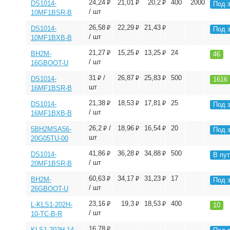
⃏
⃏
⃏
24,24
21,01
20,2
400
2000
DS1014-
Под 
/ шт
10MF1BSR-B
⃏
⃏
⃏
26,58
22,29
21,43
DS1014-
Под 
/ шт
10MF1BXB-B
⃏
⃏
⃏
21,27
15,25
13,25
24
BH2M-
46
/ шт
16GBOOT-U
⃏
⃏
⃏
31
/
26,87
25,83
500
DS1014-
1616
шт
16MF1BSR-B
⃏
⃏
⃏
21,38
18,53
17,81
25
DS1014-
Под 
/ шт
16MF1BXB-B
⃏
⃏
⃏
26,2
/
18,96
16,54
20
5BH2MSA56-
Под 
шт
20G05TU-00
⃏
⃏
⃏
41,86
36,28
34,88
500
DS1014-
В пу
/ шт
20MF1BSR-B
⃏
⃏
⃏
60,63
34,17
31,23
17
BH2M-
Под 
/ шт
26GBOOT-U
⃏
⃏
⃏
23,16
19,3
18,53
400
L-KLS1-202H-
10
/ шт
10-TC-B-R
⃏
16,78
KLS1-202H-14-