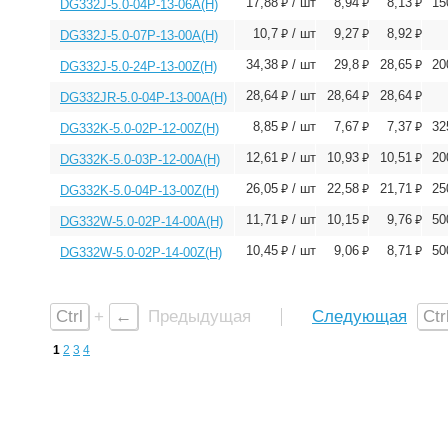
⃏
⃏
⃏
17,88
/ шт
8,94
8,13
15
DG332J-5.0-04P-13-06A(H)
⃏
⃏
⃏
10,7
/ шт
9,27
8,92
DG332J-5.0-07P-13-00A(H)
⃏
⃏
⃏
34,38
/ шт
29,8
28,65
20
DG332J-5.0-24P-13-00Z(H)
⃏
⃏
⃏
28,64
/ шт
28,64
28,64
DG332JR-5.0-04P-13-00A(H)
⃏
⃏
⃏
8,85
/ шт
7,67
7,37
32
DG332K-5.0-02P-12-00Z(H)
⃏
⃏
⃏
12,61
/ шт
10,93
10,51
20
DG332K-5.0-03P-12-00A(H)
⃏
⃏
⃏
26,05
/ шт
22,58
21,71
25
DG332K-5.0-04P-13-00Z(H)
⃏
⃏
⃏
11,71
/ шт
10,15
9,76
50
DG332W-5.0-02P-14-00A(H)
⃏
⃏
⃏
10,45
/ шт
9,06
8,71
50
DG332W-5.0-02P-14-00Z(H)
Ctrl
+
←
Предыдущая
Следующая
Ctr
1
2
3
4