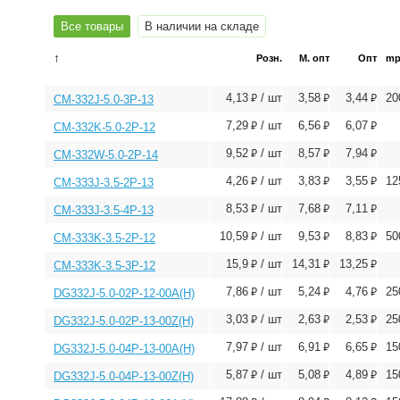
Все товары
В наличии на складе
↑
Розн.
М. опт
Опт
mp
⃏
⃏
⃏
4,13
/ шт
3,58
3,44
20
CM-332J-5.0-3P-13
⃏
⃏
⃏
7,29
/ шт
6,56
6,07
CM-332K-5.0-2P-12
⃏
⃏
⃏
9,52
/ шт
8,57
7,94
CM-332W-5.0-2P-14
⃏
⃏
⃏
4,26
/ шт
3,83
3,55
12
CM-333J-3.5-2P-13
⃏
⃏
⃏
8,53
/ шт
7,68
7,11
CM-333J-3.5-4P-13
⃏
⃏
⃏
10,59
/ шт
9,53
8,83
50
CM-333K-3.5-2P-12
⃏
⃏
⃏
15,9
/ шт
14,31
13,25
CM-333K-3.5-3P-12
⃏
⃏
⃏
7,86
/ шт
5,24
4,76
25
DG332J-5.0-02P-12-00A(H)
⃏
⃏
⃏
3,03
/ шт
2,63
2,53
25
DG332J-5.0-02P-13-00Z(H)
⃏
⃏
⃏
7,97
/ шт
6,91
6,65
15
DG332J-5.0-04P-13-00A(H)
⃏
⃏
⃏
5,87
/ шт
5,08
4,89
15
DG332J-5.0-04P-13-00Z(H)