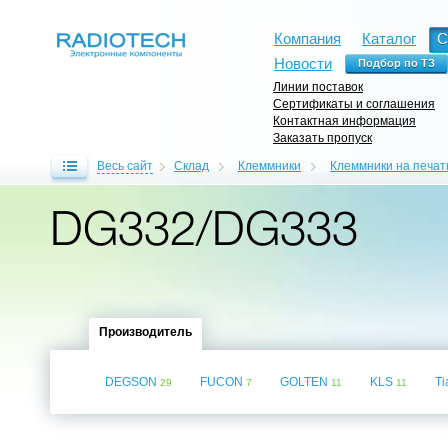
Компания
Каталог
С
Новости
Линии поставок
Сертификаты и соглашения
Контактная информация
Заказать пропуск
Весь сайт
Склад
Клеммники
Клеммники на печат
DG332/DG333
Производитель
DEGSON
FUCON
GOLTEN
KLS
Ti
29
7
11
11