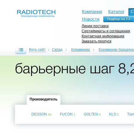
Компания
Каталог
С
Новости
Линии поставок
Сертификаты и соглашения
Контактная информация
Заказать пропуск
Весь сайт
Склад
Клеммники
Клеммники барьерн
барьерные шаг 8,
Производитель
DEGSON
FUCON
GOLTEN
KLS
Tian
44
1
4
5