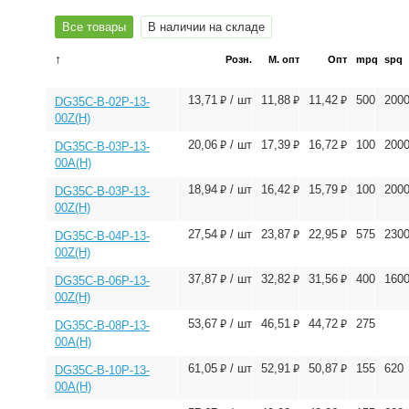
Все товары
В наличии на складе
↑
Розн.
М. опт
Опт
mpq
spq
⃏
⃏
⃏
13,71
/ шт
11,88
11,42
500
200
DG35C-B-02P-13-
00Z(H)
⃏
⃏
⃏
20,06
/ шт
17,39
16,72
100
200
DG35C-B-03P-13-
00A(H)
⃏
⃏
⃏
18,94
/ шт
16,42
15,79
100
200
DG35C-B-03P-13-
00Z(H)
⃏
⃏
⃏
27,54
/ шт
23,87
22,95
575
230
DG35C-B-04P-13-
00Z(H)
⃏
⃏
⃏
37,87
/ шт
32,82
31,56
400
160
DG35C-B-06P-13-
00Z(H)
⃏
⃏
⃏
53,67
/ шт
46,51
44,72
275
DG35C-B-08P-13-
00A(H)
⃏
⃏
⃏
61,05
/ шт
52,91
50,87
155
620
DG35C-B-10P-13-
00A(H)