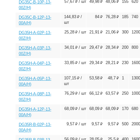
⃏
⃏
⃏
57,67
/ шт
49,98
48,06
155
620
DG35C-B-10P-13-
00Z(H)
⃏
⃏
⃏
144,83
/
84
76,28
185
740
DG35C-B-12P-13-
шт
00A(H)
⃏
⃏
⃏
25,28
/ шт
21,91
21,06
300
120
DG35H-A-02P-13-
00Z(H)
⃏
⃏
⃏
34,01
/ шт
29,47
28,34
200
800
DG35H-A-03P-13-
00Z(H)
⃏
⃏
⃏
33,85
/ шт
29,34
28,21
230
160
DG35H-A-04P-13-
00Z(H)
⃏
⃏
⃏
107,15
/
53,58
48,7
1
130
DG35H-A-05P-13-
шт
00A(H)
⃏
⃏
⃏
76,29
/ шт
66,12
63,57
250
100
DG35H-A-08P-13-
00Z(H)
⃏
⃏
⃏
68,09
/ шт
68,09
68,09
170
680
DG35H-A-12P-13-
00A(H)
⃏
⃏
⃏
9,57
/ шт
9,57
9,57
500
200
DG35R-B-02P-13-
00A(H)
⃏
⃏
⃏
56,09
/ шт
28,05
25,5
400
160
DG35R-B-03P-13-