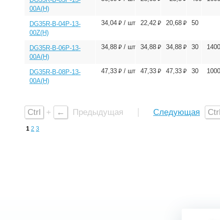
00A(H)
⃏
⃏
⃏
34,04
/ шт
22,42
20,68
50
DG35R-B-04P-13-
00Z(H)
⃏
⃏
⃏
34,88
/ шт
34,88
34,88
30
140
DG35R-B-06P-13-
00A(H)
⃏
⃏
⃏
47,33
/ шт
47,33
47,33
30
100
DG35R-B-08P-13-
00A(H)
Ctrl
+
←
Предыдущая
Следующая
Ctr
1
2
3