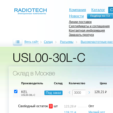
Компания
Каталог
С
Новости
Линии поставок
Сертификаты и соглашения
Контактная информация
Заказать пропуск
Весь сайт
Склад
Разъемы
Высокочастотные ра
USL00-30L-C
Склад в Москве
Производитель
Склад
Количество
Цена
⃏
KEL
128,21
Под заказ
USL00-30L-C
Свободный остаток
0
шт
⃏
Опт
123,28
⃏
Мелкий опт,
128,21