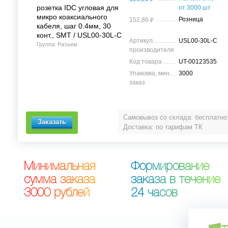
розетка IDC угловая для
от 3000 шт
микро коаксиального
⃏
Розница
152,86
кабеля, шаг 0.4мм, 30
конт., SMT / USL00-30L-C
Артикул
USL00-30L-C
Группа: Разъем
производителя
Код товара
UT-00123535
Упаковка, мин.
3000
заказ
Самовывоз со склада: бесплатно
Доставка: по тарифам ТК
М
и
н
и
м
а
л
ь
н
а
я
Ф
о
р
м
и
р
о
в
а
н
и
е
с
у
м
м
а
з
а
к
а
з
а
з
а
к
а
з
а
в
т
е
ч
е
н
и
е
3
0
0
0
р
у
б
л
е
й
2
4
ч
а
с
о
в