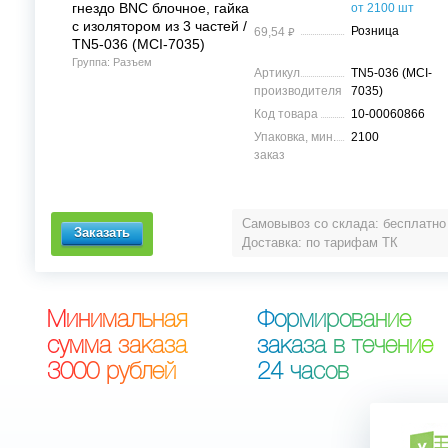
гнездо BNC блочное, гайка
от 2100 шт
с изолятором из 3 частей /
⃏
Розница
69,54
TN5-036 (MCI-7035)
Группа: Разъем
Артикул
TN5-036 (MCI-
производителя
7035)
Код товара
10-00060866
Упаковка, мин.
2100
заказ
Самовывоз со склада: бесплатно
Доставка: по тарифам ТК
М
и
н
и
м
а
л
ь
н
а
я
Ф
о
р
м
и
р
о
в
а
н
и
е
с
у
м
м
а
з
а
к
а
з
а
з
а
к
а
з
а
в
т
е
ч
е
н
и
е
3
0
0
0
р
у
б
л
е
й
2
4
ч
а
с
о
в