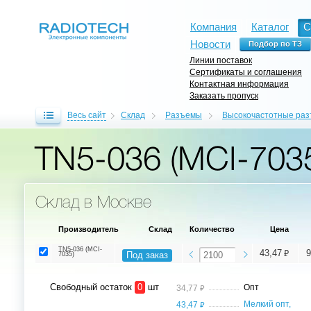
Компания
Каталог
С
Новости
Линии поставок
Сертификаты и соглашения
Контактная информация
Заказать пропуск
Весь сайт
Склад
Разъемы
Высокочастотные ра
TN5-036 (MCI-703
Склад в Москве
Производитель
Склад
Количество
Цена
TN5-036 (MCI-
⃏
43,47
9
Под заказ
7035)
Свободный остаток
0
шт
⃏
Опт
34,77
⃏
Мелкий опт,
43,47