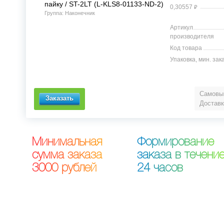
пайку / ST-2LT (L-KLS8-01133-ND-2)
⃏
0,30557
Группа: Наконечник
Артикул
производителя
Код товара
Упаковка, мин. зак
Самовыв
Доставк
М
и
н
и
м
а
л
ь
н
а
я
Ф
о
р
м
и
р
о
в
а
н
и
е
с
у
м
м
а
з
а
к
а
з
а
з
а
к
а
з
а
в
т
е
ч
е
н
и
3
0
0
0
р
у
б
л
е
й
2
4
ч
а
с
о
в