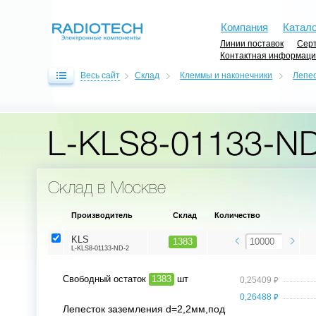
Компания
Катало
Линии поставок
Серт
Контактная информац
Весь сайт
Склад
Клеммы и наконечники
Лепе
L-KLS8-01133-N
Склад в Москве
Производитель
Склад
Количество
KLS
1383
L-KLS8-01133-ND-2
Свободный остаток
1383
шт
⃏
0,25409
⃏
0,26488
Лепесток заземления d=2,2мм,под