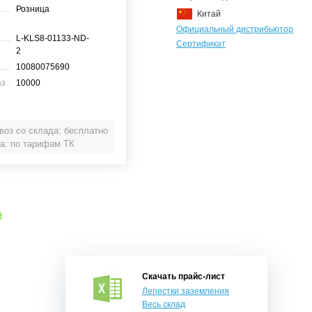
Розница
Китай
Официальный дистрибьютор
L-KLS8-01133-ND-
Сертификат
2
10080075690
аз
10000
оз со склада: бесплатно
а: по тарифам ТК
е
Скачать прайс-лист
Лепестки заземления
Весь склад