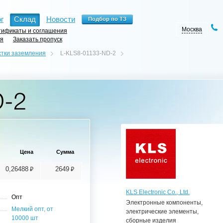
г
Склад
Новости
Москва
ификаты и соглашения
ия
Заказать пропуск
стки заземления
L-KLS8-01133-ND-2
D-2
Цена
Сумма
⃏
⃏
0,26488
2649
KLS Electronic Co., Ltd.
Опт
Электронные компоненты,
Мелкий опт, от
электрические элементы,
10000 шт
сборные изделия