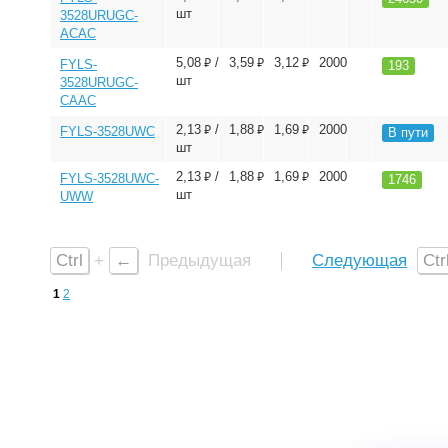
шт
3528URUGC-
ACAC
⃏
⃏
⃏
5,08
/
3,59
3,12
2000
FYLS-
193
шт
3528URUGC-
CAAC
⃏
⃏
⃏
2,13
/
1,88
1,69
2000
FYLS-3528UWC
В пути
шт
⃏
⃏
⃏
2,13
/
1,88
1,69
2000
FYLS-3528UWC-
1746
шт
UWW
Ctrl
+
←
Предыдущая
Следующая
Ctr
1
2