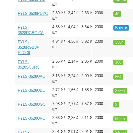
шт
⃏
⃏
⃏
2,89
/
2,42
2,33
2000
FYLS-3528PUYC
40
шт
⃏
⃏
⃏
4,58
/
4,04
3,64
2000
FYLS-
В пути
шт
3528RGBC-CA
⃏
⃏
⃏
4,94
/
4,36
3,92
2000
FYLS-
3584
шт
3528RGBW-
PLCC6
⃏
⃏
⃏
2,56
/
2,14
2,06
2000
FYLS-
100
шт
3528SCURC
⃏
⃏
⃏
3,16
/
2,24
2,09
2000
FYLS-3528UAC
564
шт
⃏
⃏
⃏
2,72
/
1,66
1,58
2000
FYLS-3528UBC
37567
шт
⃏
⃏
⃏
7,98
/
7,77
7,57
2000
FYLS-3528UGC
3
шт
⃏
⃏
⃏
2,66
/
2,35
2,11
2000
FYLS-3528URC
50897
шт
⃏
⃏
⃏
2,91
/
2,91
2,91
2000
FYLS-
24650