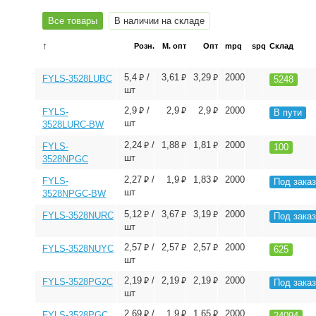
Все товары
В наличии на складе
↑
Розн.
М. опт
Опт
mpq
spq
Склад
⃏
⃏
⃏
5,4
/
3,61
3,29
2000
FYLS-3528LUBC
5248
шт
⃏
⃏
⃏
2,9
/
2,9
2,9
2000
FYLS-
В пути
шт
3528LURC-BW
⃏
⃏
⃏
2,24
/
1,88
1,81
2000
FYLS-
100
шт
3528NPGC
⃏
⃏
⃏
2,27
/
1,9
1,83
2000
FYLS-
Под заказ
шт
3528NPGC-BW
⃏
⃏
⃏
5,12
/
3,67
3,19
2000
FYLS-3528NURC
Под заказ
шт
⃏
⃏
⃏
2,57
/
2,57
2,57
2000
FYLS-3528NUYC
625
шт
⃏
⃏
⃏
2,19
/
2,19
2,19
2000
FYLS-3528PG2C
Под заказ
шт
⃏
⃏
⃏
2,69
/
1,9
1,65
2000
FYLS-3528PGC
24094