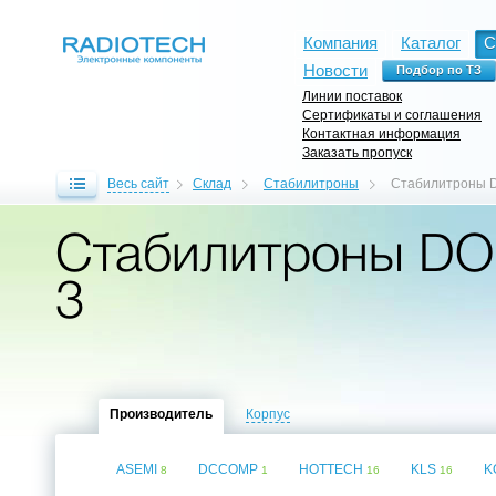
Компания
Каталог
С
Новости
Линии поставок
Сертификаты и соглашения
Контактная информация
Заказать пропуск
Весь сайт
Склад
Стабилитроны
Стабилитроны D
Стабилитроны DO-
3
Производитель
Корпус
ASEMI
DCCOMP
HOTTECH
KLS
K
8
1
16
16