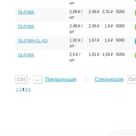
шт
⃏
⃏
⃏
2,89
/
2,48
2,31
5000
DL4748A
шт
⃏
⃏
⃏
2,48
/
2,06
1,9
5000
DL4748A
шт
⃏
⃏
⃏
1,92
/
1,67
1,6
5000
DL4749A-(LL-41)
шт
⃏
⃏
⃏
2,5
/
1,81
1,58
5000
DL4749A
шт
Ctrl
+
←
Предыдущая
Следующая
Ctr
1
2
3
4
5