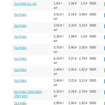
⃏
⃏
⃏
1,8
/
1,56
1,5
5000
DL4744A-(LL-41)
шт
⃏
⃏
⃏
3,41
/
3,19
3,09
5000
DL4744A
шт
⃏
⃏
⃏
3,55
/
3,33
3,22
5000
DL4744A
шт
⃏
⃏
⃏
2,28
/
1,98
1,9
5000
DL4744A
шт
⃏
⃏
⃏
3,76
/
3,46
3,35
5000
DL4744A
шт
⃏
⃏
⃏
6,16
/
3,27
2,79
5000
DL4746A
шт
⃏
⃏
⃏
2,48
/
2,06
1,82
5000
DL4746A
шт
⃏
⃏
⃏
3,44
/
3,22
3,11
5000
DL4746A
шт
⃏
⃏
⃏
6,16
/
3,28
2,79
5000
DL4746A (ZM4746A)
шт
(ZMY18V)
⃏
⃏
⃏
2,89
/
2,06
1,82
5000
DL4748A