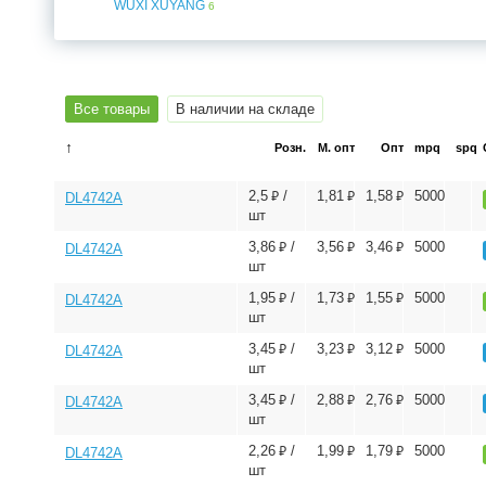
WUXI XUYANG
6
Все товары
В наличии на складе
↑
Розн.
М. опт
Опт
mpq
spq
⃏
⃏
⃏
2,5
/
1,81
1,58
5000
DL4742A
шт
⃏
⃏
⃏
3,86
/
3,56
3,46
5000
DL4742A
шт
⃏
⃏
⃏
1,95
/
1,73
1,55
5000
DL4742A
шт
⃏
⃏
⃏
3,45
/
3,23
3,12
5000
DL4742A
шт
⃏
⃏
⃏
3,45
/
2,88
2,76
5000
DL4742A
шт
⃏
⃏
⃏
2,26
/
1,99
1,79
5000
DL4742A
шт