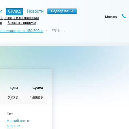
г
Склад
Новости
Москва
ификаты и соглашения
ия
Заказать пропуск
навливающиеся 150-500ns
FR1K
Цена
Сумма
⃏
⃏
2,93
14650
Опт
Мелкий опт, от
5000 шт