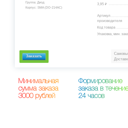
Группа: Диод
⃏
3,95
Корпус: SMA (DO-214AC)
Артикул
производителя
Код товара
Упаковка, мин. зак
Самовыв
Доставк
М
и
н
и
м
а
л
ь
н
а
я
Ф
о
р
м
и
р
о
в
а
н
и
е
с
у
м
м
а
з
а
к
а
з
а
з
а
к
а
з
а
в
т
е
ч
е
н
и
3
0
0
0
р
у
б
л
е
й
2
4
ч
а
с
о
в