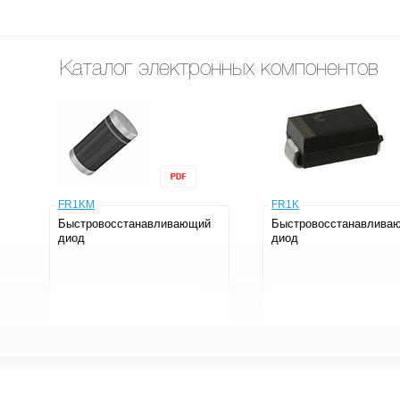
Каталог электронных компонентов
FR1KM
FR1K
Быстровосстанавливающий
Быстровосстанавлива
диод
диод