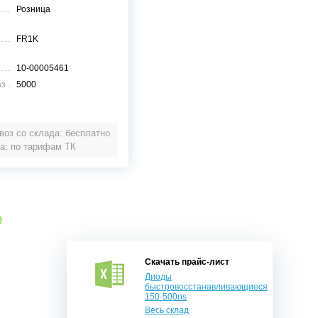
Розница
FR1K
10-00005461
аз
5000
оз со склада: бесплатно
а: по тарифам ТК
е
Скачать прайс-лист
Диоды
быстровосстанавливающиеся
150-500ns
Весь склад