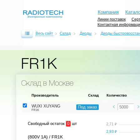
Компания
Катало
Линии поставок
Серт
Контактная информац
Весь сайт
Склад
Диоды
Диоды быстровосста
FR1K
Склад в Москве
Производитель
Склад
Количество
WUXI XUYANG
Под заказ
FR1K
Свободный остаток
0
шт
⃏
2,71
⃏
2,93
(800V 1A) / FR1K