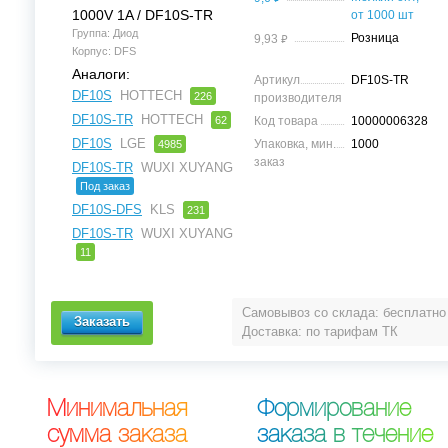
1000V 1A / DF10S-TR
от 1000 шт
Группа: Диод
⃏
Розница
9,93
Корпус: DFS
Аналоги:
Артикул
DF10S-TR
DF10S
HOTTECH
226
производителя
DF10S-TR
HOTTECH
62
Код товара
10000006328
DF10S
LGE
Упаковка, мин.
1000
4985
заказ
DF10S-TR
WUXI XUYANG
Под заказ
DF10S-DFS
KLS
231
DF10S-TR
WUXI XUYANG
11
Самовывоз со склада: бесплатно
Доставка: по тарифам ТК
М
и
н
и
м
а
л
ь
н
а
я
Ф
о
р
м
и
р
о
в
а
н
и
е
с
у
м
м
а
з
а
к
а
з
а
з
а
к
а
з
а
в
т
е
ч
е
н
и
е