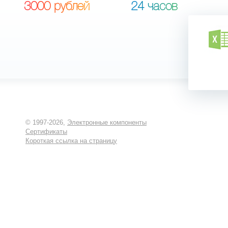
3
0
0
0
р
у
б
л
е
й
2
4
ч
а
с
о
в
© 1997-2026,
Электронные компоненты
Сертификаты
Короткая ссылка на страницу