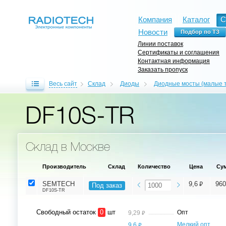
Компания
Каталог
С
Новости
Линии поставок
Сертификаты и соглашения
Контактная информация
Заказать пропуск
Весь сайт
Склад
Диоды
Диодные мосты (малые т
DF10S-TR
Склад в Москве
Производитель
Склад
Количество
Цена
Су
⃏
SEMTECH
9,6
960
Под заказ
DF10S-TR
Свободный остаток
0
шт
⃏
Опт
9,29
⃏
Мелкий опт,
9,6