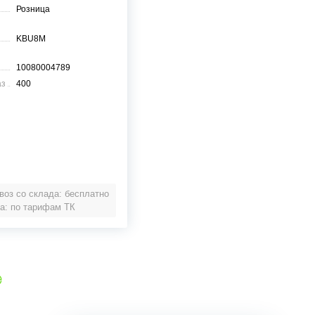
Розница
KBU8M
10080004789
аз
400
оз со склада: бесплатно
а: по тарифам ТК
е