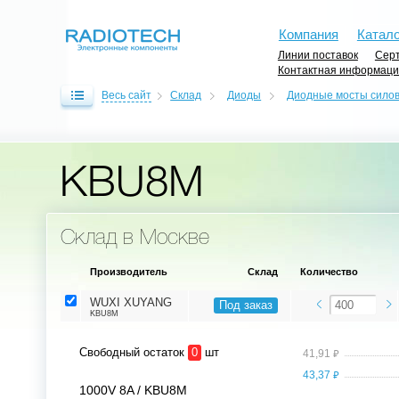
Компания
Катало
Линии поставок
Серт
Контактная информац
Весь сайт
Склад
Диоды
Диодные мосты сило
KBU8M
Склад в Москве
Производитель
Склад
Количество
WUXI XUYANG
Под заказ
KBU8M
Свободный остаток
0
шт
⃏
41,91
⃏
43,37
1000V 8A / KBU8M