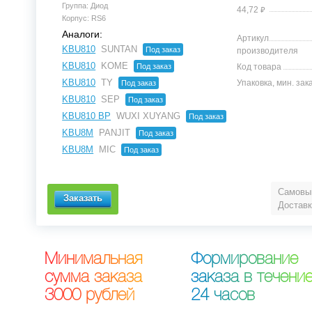
Группа: Диод
⃏
44,72
Корпус: RS6
Аналоги:
Артикул
KBU810
SUNTAN
Под заказ
производителя
KBU810
KOME
Под заказ
Код товара
KBU810
TY
Упаковка, мин. зак
Под заказ
KBU810
SEP
Под заказ
KBU810 BP
WUXI XUYANG
Под заказ
KBU8M
PANJIT
Под заказ
KBU8M
MIC
Под заказ
Самовыв
Доставк
М
и
н
и
м
а
л
ь
н
а
я
Ф
о
р
м
и
р
о
в
а
н
и
е
с
у
м
м
а
з
а
к
а
з
а
з
а
к
а
з
а
в
т
е
ч
е
н
и
3
0
0
0
р
у
б
л
е
й
2
4
ч
а
с
о
в