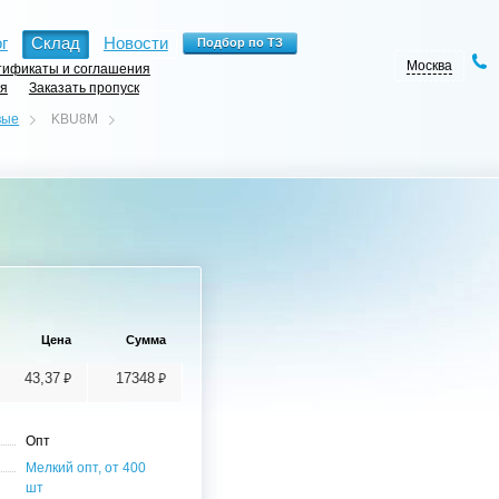
г
Склад
Новости
Москва
ификаты и соглашения
ия
Заказать пропуск
вые
KBU8M
Цена
Сумма
⃏
⃏
43,37
17348
Опт
Мелкий опт, от 400
шт