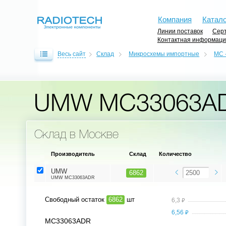
Компания
Катало
Линии поставок
Серт
Контактная информац
Весь сайт
Склад
Микросхемы импортные
MC 
UMW MC33063A
Склад в Москве
Производитель
Склад
Количество
UMW
6862
UMW MC33063ADR
Свободный остаток
6862
шт
⃏
6,3
⃏
6,56
MC33063ADR