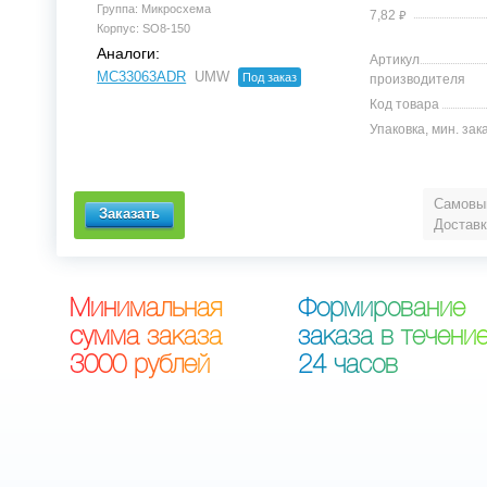
Группа: Микросхема
⃏
7,82
Корпус: SO8-150
Аналоги:
Артикул
MC33063ADR
UMW
Под заказ
производителя
Код товара
Упаковка, мин. зак
Самовыв
Доставк
М
и
н
и
м
а
л
ь
н
а
я
Ф
о
р
м
и
р
о
в
а
н
и
е
с
у
м
м
а
з
а
к
а
з
а
з
а
к
а
з
а
в
т
е
ч
е
н
и
3
0
0
0
р
у
б
л
е
й
2
4
ч
а
с
о
в