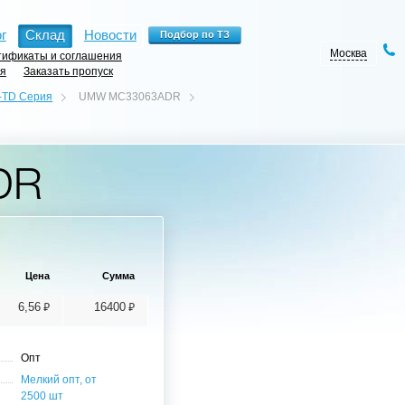
г
Склад
Новости
Москва
ификаты и соглашения
ия
Заказать пропуск
-TD Серия
UMW MC33063ADR
DR
Цена
Сумма
⃏
⃏
6,56
16400
Опт
Мелкий опт, от
2500 шт