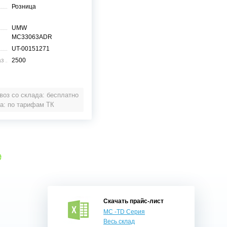
Розница
UMW
MC33063ADR
UT-00151271
аз
2500
оз со склада: бесплатно
а: по тарифам ТК
е
Скачать прайс-лист
MC -TD Серия
Весь склад