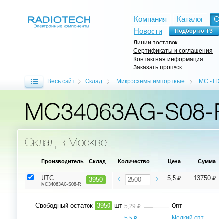
Компания
Каталог
С
Новости
Линии поставок
Сертификаты и соглашения
Контактная информация
Заказать пропуск
Весь сайт
Склад
Микросхемы импортные
MC -TD
MC34063AG-S08-
Склад в Москве
Производитель
Склад
Количество
Цена
Сумма
⃏
⃏
UTC
5,5
13750
3950
MC34063AG-S08-R
Свободный остаток
3950
шт
⃏
Опт
5,29
⃏
Мелкий опт,
5,5