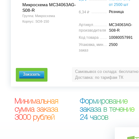
Микросхема MC34063AG-
от 2500 шт
S08-R
⃏
Розница
6,34
Группа: Микросхема
Корпус: SO8-150
Артикул
MC34063AG-
производителя
S08-R
Код товара
10080057991
Упаковка, мин.
2500
заказ
Самовывоз со склада: бесплатно
Доставка: по тарифам ТК
М
и
н
и
м
а
л
ь
н
а
я
Ф
о
р
м
и
р
о
в
а
н
и
е
с
у
м
м
а
з
а
к
а
з
а
з
а
к
а
з
а
в
т
е
ч
е
н
и
е
3
0
0
0
р
у
б
л
е
й
2
4
ч
а
с
о
в