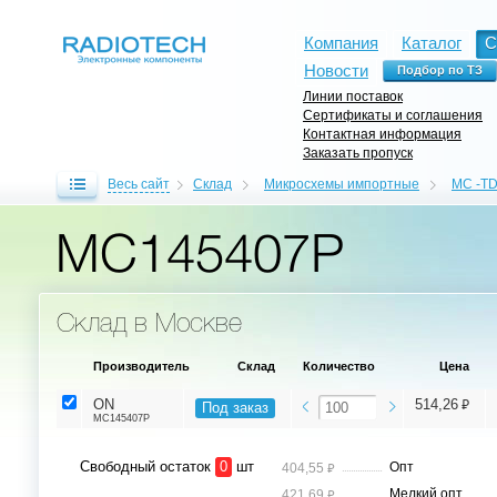
Компания
Каталог
С
Новости
Линии поставок
Сертификаты и соглашения
Контактная информация
Заказать пропуск
Весь сайт
Склад
Микросхемы импортные
MC -TD
MC145407P
Склад в Москве
Производитель
Склад
Количество
Цена
⃏
ON
514,26
Под заказ
MC145407P
Свободный остаток
0
шт
⃏
Опт
404,55
⃏
Мелкий опт
421,69