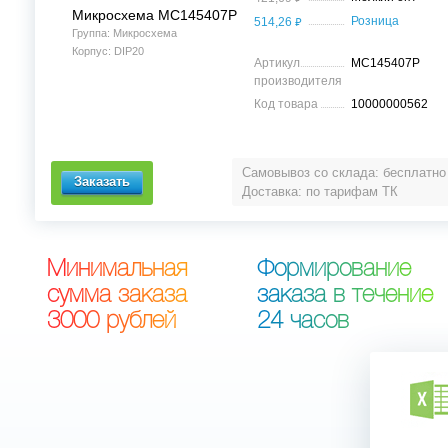
Микросхема MC145407P
⃏
Розница
514,26
Группа: Микросхема
Корпус: DIP20
Артикул
MC145407P
производителя
Код товара
10000000562
Самовывоз со склада: бесплатно
Доставка: по тарифам ТК
М
и
н
и
м
а
л
ь
н
а
я
Ф
о
р
м
и
р
о
в
а
н
и
е
с
у
м
м
а
з
а
к
а
з
а
з
а
к
а
з
а
в
т
е
ч
е
н
и
е
3
0
0
0
р
у
б
л
е
й
2
4
ч
а
с
о
в