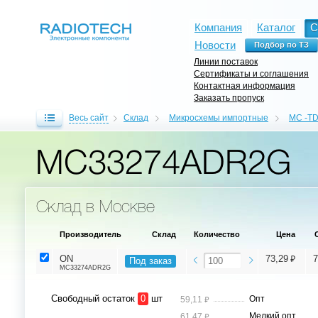
Компания
Каталог
С
Новости
Линии поставок
Сертификаты и соглашения
Контактная информация
Заказать пропуск
Весь сайт
Склад
Микросхемы импортные
MC -TD
MC33274ADR2G
Склад в Москве
Производитель
Склад
Количество
Цена
⃏
ON
73,29
7
Под заказ
MC33274ADR2G
Свободный остаток
0
шт
⃏
Опт
59,11
⃏
Мелкий опт
61,47