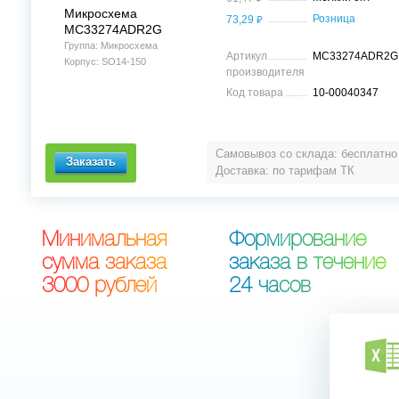
Микросхема
⃏
Розница
73,29
MC33274ADR2G
Группа: Микросхема
Артикул
MC33274ADR2G
Корпус: SO14-150
производителя
Код товара
10-00040347
Самовывоз со склада: бесплатно
Доставка: по тарифам ТК
М
и
н
и
м
а
л
ь
н
а
я
Ф
о
р
м
и
р
о
в
а
н
и
е
с
у
м
м
а
з
а
к
а
з
а
з
а
к
а
з
а
в
т
е
ч
е
н
и
е
3
0
0
0
р
у
б
л
е
й
2
4
ч
а
с
о
в