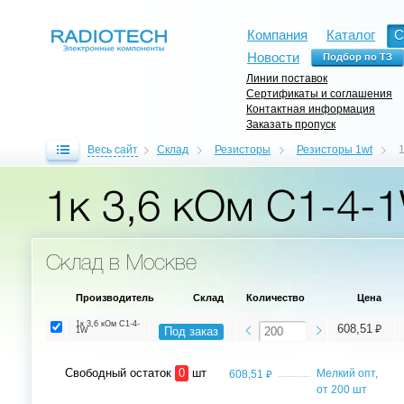
Компания
Каталог
С
Новости
Линии поставок
Сертификаты и соглашения
Контактная информация
Заказать пропуск
Весь сайт
Склад
Резисторы
Резисторы 1wt
1к 3,6 кОм C1-4-
Склад в Москве
Производитель
Склад
Количество
Цена
1к 3,6 кОм C1-4-
⃏
608,51
Под заказ
1W
Свободный остаток
0
шт
⃏
Мелкий опт,
608,51
от 200 шт