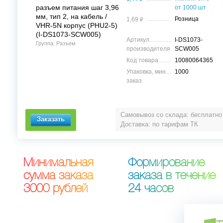
разъем питания шаг 3,96
от 1000 шт
мм, тип 2, на кабель /
⃏
Розница
1,69
VHR-5N корпус (PHU2-5)
(I-DS1073-SCW005)
Артикул
I-DS1073-
Группа: Разъем
производителя
SCW005
Код товара
10080064365
Упаковка, мин.
1000
заказ
Самовывоз со склада: бесплатно
Доставка: по тарифам ТК
М
и
н
и
м
а
л
ь
н
а
я
Ф
о
р
м
и
р
о
в
а
н
и
е
с
у
м
м
а
з
а
к
а
з
а
з
а
к
а
з
а
в
т
е
ч
е
н
и
е
3
0
0
0
р
у
б
л
е
й
2
4
ч
а
с
о
в