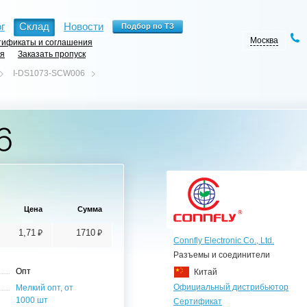
г
Склад
Новости
Москва
ификаты и соглашения
ия
Заказать пропуск
I-DS1073-SCW006
6
Цена
Сумма
⃏
⃏
1,71
1710
Connfly Electronic Co., Ltd.
Разъемы и соединители
Опт
Китай
Официальный дистрибьютор
Мелкий опт, от
1000 шт
Сертификат