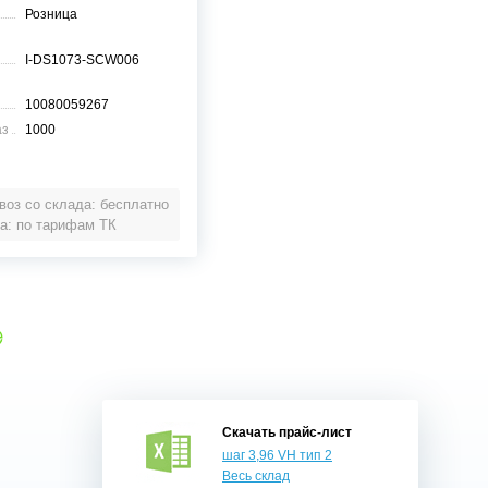
Розница
I-DS1073-SCW006
10080059267
аз
1000
оз со склада: бесплатно
а: по тарифам ТК
е
Скачать прайс-лист
шаг 3,96 VH тип 2
Весь склад