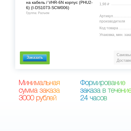
на кабель / VHR-6N корпус (PHU2-
⃏
1,98
6) (I-DS1073-SCW006)
Группа: Разъем
Артикул
производителя
Код товара
Упаковка, мин. зак
Самовыв
Доставк
М
и
н
и
м
а
л
ь
н
а
я
Ф
о
р
м
и
р
о
в
а
н
и
е
с
у
м
м
а
з
а
к
а
з
а
з
а
к
а
з
а
в
т
е
ч
е
н
и
3
0
0
0
р
у
б
л
е
й
2
4
ч
а
с
о
в