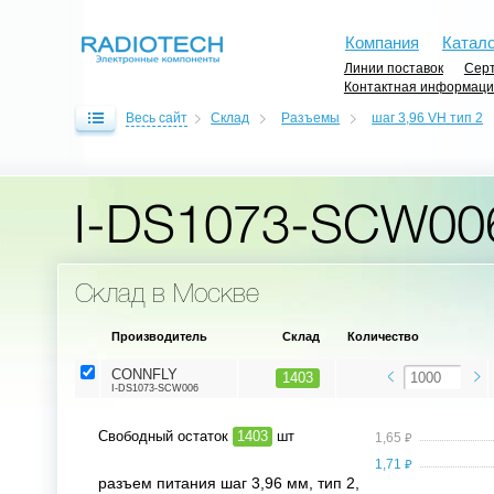
Компания
Катало
Линии поставок
Серт
Контактная информац
Весь сайт
Склад
Разъемы
шаг 3,96 VH тип 2
I-DS1073-SCW00
Склад в Москве
Производитель
Склад
Количество
CONNFLY
1403
I-DS1073-SCW006
Свободный остаток
1403
шт
⃏
1,65
⃏
1,71
разъем питания шаг 3,96 мм, тип 2,