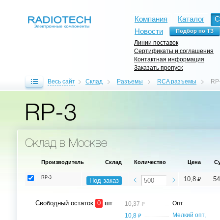
Компания
Каталог
С
Новости
Линии поставок
Сертификаты и соглашения
Контактная информация
Заказать пропуск
Весь сайт
Склад
Разъемы
RCA разъемы
RP
RP-3
Склад в Москве
Производитель
Склад
Количество
Цена
С
RP-3
⃏
10,8
54
Под заказ
Свободный остаток
0
шт
⃏
Опт
10,37
⃏
Мелкий опт,
10,8