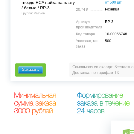
гнездо RCA пайка на плату
от 500 шт
/ белые / RP-3
⃏
Розница
20,74
Группа: Разъем
Артикул
RP-3
производителя
Код товара
10-00056748
Упаковка, мин.
500
заказ
Самовывоз со склада: бесплатно
Доставка: по тарифам ТК
М
и
н
и
м
а
л
ь
н
а
я
Ф
о
р
м
и
р
о
в
а
н
и
е
с
у
м
м
а
з
а
к
а
з
а
з
а
к
а
з
а
в
т
е
ч
е
н
и
е
3
0
0
0
р
у
б
л
е
й
2
4
ч
а
с
о
в