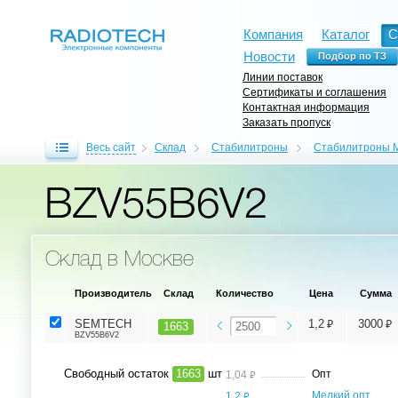
Компания
Каталог
С
Новости
Линии поставок
Сертификаты и соглашения
Контактная информация
Заказать пропуск
Весь сайт
Склад
Стабилитроны
Стабилитроны M
BZV55B6V2
Склад в Москве
Производитель
Склад
Количество
Цена
Сумма
⃏
⃏
SEMTECH
1,2
3000
1663
BZV55B6V2
Свободный остаток
1663
шт
⃏
Опт
1,04
⃏
Мелкий опт,
1,2