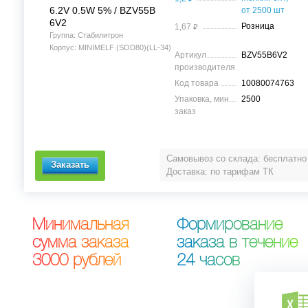
6.2V 0.5W 5% / BZV55B
от 2500 шт
6V2
⃏
Розница
1,67
Группа: Стабилитрон
Корпус: MINIMELF (SOD80)(LL-34)
Артикул
BZV55B6V2
производителя
Код товара
10080074763
Упаковка, мин.
2500
заказ
Самовывоз со склада: бесплатно
Доставка: по тарифам ТК
М
и
н
и
м
а
л
ь
н
а
я
Ф
о
р
м
и
р
о
в
а
н
и
е
с
у
м
м
а
з
а
к
а
з
а
з
а
к
а
з
а
в
т
е
ч
е
н
и
е
3
0
0
0
р
у
б
л
е
й
2
4
ч
а
с
о
в