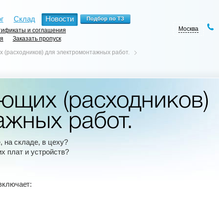
г
Склад
Новости
Москва
ификаты и соглашения
ия
Заказать пропуск
 (расходников) для электромонтажных работ.
ющих (расходников)
ажных работ.
 на складе, в цеху?
х плат и устройств?
включает: