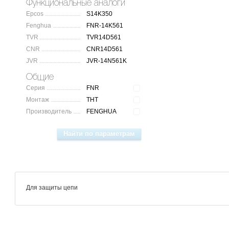
Функциональные аналоги
Epcos
S14K350
Fenghua
FNR-14K561
TVR
TVR14D561
CNR
CNR14D561
JVR
JVR-14N561K
Общие
Серия
FNR
Монтаж
THT
Производитель
FENGHUA
Для защиты цепи