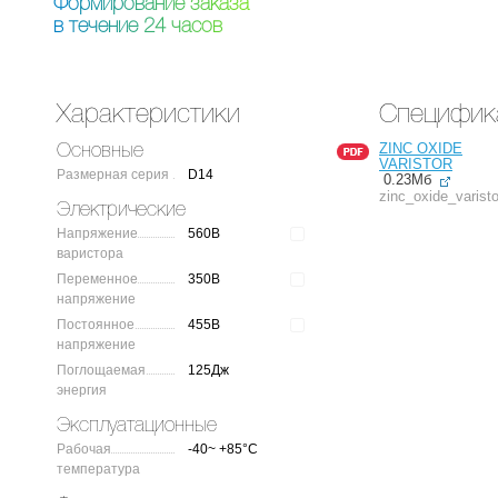
Ф
о
р
м
и
р
о
в
а
н
и
е
з
а
к
а
з
а
в
т
е
ч
е
н
и
е
2
4
ч
а
с
о
в
Характеристики
Специфик
ZINC OXIDE
Основные
VARISTOR
Размерная серия
D14
0.23Мб
zinc_oxide_varisto
Электрические
Напряжение
560В
варистора
Переменное
350В
напряжение
Постоянное
455В
напряжение
Поглощаемая
125Дж
энергия
Эксплуатационные
Рабочая
-40~ +85°C
температура