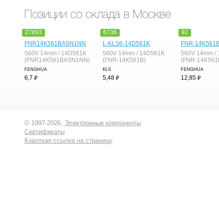
Позиции со склада в Москве
27893
6736
92
FNR14K561BASN1NN
L-KLS6-14D561K
FNR-14K561
560V 14mm / 14D561K
560V 14mm / 14D561K
560V 14mm /
(FNR14K561BASN1NN)
(FNR-14K561B)
(FNR-14K561
FENGHUA
KLS
FENGHUA
⃏
⃏
⃏
6,7
5,48
12,85
© 1997-2026,
Электронные компоненты
Сертификаты
Короткая ссылка на страницу