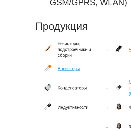
GSM/GPRS, WLAN)
Продукция
Резисторы,
подстроечники и
→
Ч
сборки
Варисторы
Конденсаторы
→
Индуктивности
→
→