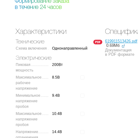
Ф
о
р
м
и
р
о
в
а
н
и
е
з
а
к
а
з
а
в
т
е
ч
е
н
и
е
2
4
ч
а
с
о
в
Характеристики
Специфик
619911513426.pdf
Технические
0.69Мб
Схема включения
Однонаправленный
Документация
в PDF формате
Электрические
Пиковая
200Вт
мощность
Максимальное
8.5В
рабочее
напряжение
Минимальное
9.4В
напряжение
пробоя
Максимальное
10.4В
напряжение
пробоя
Напряжение
14.4В
ограничения