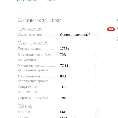
Характеристики
Технические
Схема включения
Однонаправленный
Электрические
Пиковая мощность
175Вт
Максимальное рабочее
70В
напряжение
Минимальное
77.8В
напряжение пробоя
Максимальное
86В
напряжение пробоя
Напряжение
113В
ограничения
Обратный ток утечки
1мкА
Общие
Монтаж
SMT