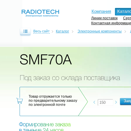
Компания
Катало
Линии поставок
Серт
Контактная информац
Весь сайт
Каталог
Электронные компоненты
SMF70A
Под заказ со склада поставщика
Товар отгружается только
по предварительному заказу
по электронной почте
Ф
о
р
м
и
р
о
в
а
н
и
е
з
а
к
а
з
а
в
т
е
ч
е
н
и
е
2
4
ч
а
с
о
в