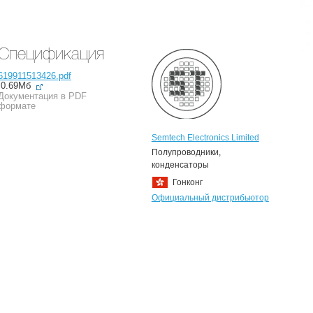
Спецификация
619911513426.pdf
0.69Мб
Документация в PDF
формате
Semtech Electronics Limited
Полупроводники,
конденсаторы
Гонконг
Официальный дистрибьютор