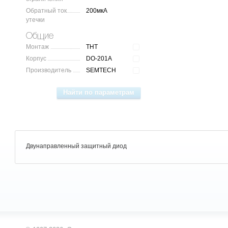
Обратный ток
200мкА
утечки
Общие
Монтаж
THT
Корпус
DO-201A
Производитель
SEMTECH
Двунаправленный защитный диод