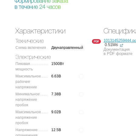
Ф
о
р
м
и
р
о
в
а
н
и
е
з
а
к
а
з
а
в
т
е
ч
е
н
и
е
2
4
ч
а
с
о
в
Характеристики
Специфик
1013145259444.pd
Технические
0.51Мб
Схема включения
Двунаправленный
Документация
в PDF формате
Электрические
Пиковая
1500Вт
мощность
Максимальное
6.63В
рабочее
напряжение
Минимальное
7.38В
напряжение
пробоя
Максимальное
9.02В
напряжение
пробоя
Напряжение
12.5В
ограничения